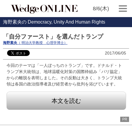
8/6(木)
海野素央の Democracy, Unity And Human Rights
「自分ファースト」を選んだトランプ
海野素央
（ 明治大学教授 心理学博士）
2017/06/05
今回のテーマは「一人ぼっちのトランプ」です。ドナルド・ト
ランプ米大統領は、地球温暖化対策の国際枠組み「パリ協定」
からの離脱を表明しました。その反動は大きく、トランプ大統
領は各国の政治指導者及び経営者から批判を浴びています。
本文を読む
PR