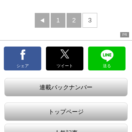
前
1
2
3
へ
PR
シェア
ツイート
送る
連載バックナンバー
トップページ