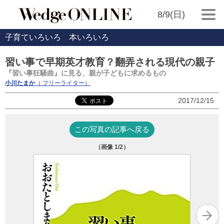
8/9(日)
子育ていろいろ 本いろいろ
習い事で早期英才教育？翻弄される現代の親子
『習い事狂騒曲』に見る、親が子どもに求めるもの
小川たまか
（ フリーライター）
2017/12/15
この写真の記事へ戻る
（画像
1
/2）