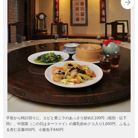
手前から時計回りに、エビと黄ニラのあっさり炒め2,100円（税別・以下
同）、中国菜（この日はターツァイ）の腐乳炒めクコ入り1,650円、ふるふ
る杏仁豆腐450円、小籠包子840円