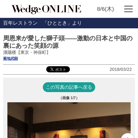
8/6(木)
百年レストラン 「ひととき」より
周恩来が愛した獅子頭――激動の日本と中国の
裏にあった笑顔の源
漢陽楼【東京・神保町】
菊地武顕
2018/03/22
この写真の記事へ戻る
（画像
1
/7）
創
服