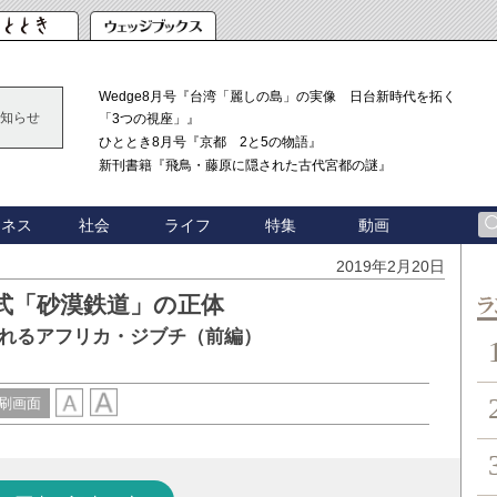
Wedge8月号『台湾「麗しの島」の実像 日台新時代を拓く
知らせ
「3つの視座」』
ひととき8月号『京都 2と5の物語』
新刊書籍『飛鳥・藤原に隠された古代宮都の謎』
ジネス
社会
ライフ
特集
動画
2019年2月20日
式「砂漠鉄道」の正体
ン
れるアフリカ・ジブチ（前編）
刷画面