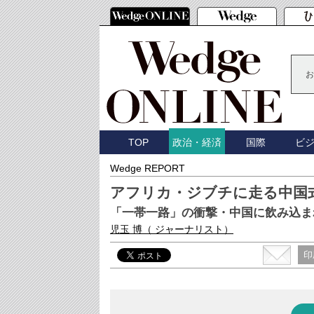
お
TOP
国際
ビ
政治・経済
Wedge REPORT
アフリカ・ジブチに走る中国
「一帯一路」の衝撃・中国に飲み込ま
児玉 博
（ ジャーナリスト）
印