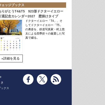
ウェッジブックス
ありがとうT4&T5 923形ドクターイエロー
引退記念カレンダー2027 壁掛けタイプ
ドクターイエロー「T4」、そ
してドクターイエロー「T5」
の勇姿を、鉄道写真家・村上悠
太による四季折々の厳選した写
真で綴る。
»詳細を見る
e
とき
ブックス