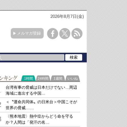
2026年8月7日(金)
メルマガ登録
ラ
1時間
24時間
1週間
いいね
キング
台湾有事の脅威は日本だけでない…周辺
1
海域に進出する中国…
＜〝運命共同体〟の日米台＞中国こそが
2
世界の脅威....…
〈熊本地震〉熱中症からどう命を守る
3
か？人間は「発汗の名…