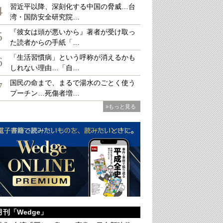
習近平以降、深刻化する中国の脅威…台
4
湾・国防安全研究院…
『彼女は頭が悪いから』著者が受け取っ
5
た読者からの手紙「…
町の中心部にあるバスターミナル、写真下：バスターミナルに隣接するバザール
（
「生活習慣病」という呼称が消えるかも
6
しれない理由…「自…
国民の命まで、まるで湯水のごとく使う
7
プーチン…死傷者増…
»もっと見る
月刊「Wedge」