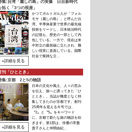
特集:台湾「麗しの島」の実像 日台新時代
を拓く「3つの視座」
かつてポルトガル人が「フォル
モサ（麗しの島）」と呼んだ台
湾。半導体産業で世界の最先端
技術をリードし、日本統治時代
の記憶も、歴史の一部として内
包している。一方で、現在は米
中対立の最前線に立たされ、難
しい現実に直面している。国際
社会で複雑な立…
»詳細を見る
月刊「ひととき」
特集:京都 2と5の物語
日本の文化や風土、人々の営み
を伝え、旅へと誘ってきた「ひ
ととき」。当誌が幾度となく特
集してきたのが京都です。創刊
25周年を迎える今号では、
〝2〟と〝5〟をキーワード
に、京都で新たな旅の物語を紡
ぎます。第1部は、俳優の常盤
»詳細を見る
貴子さんと仲間由紀…