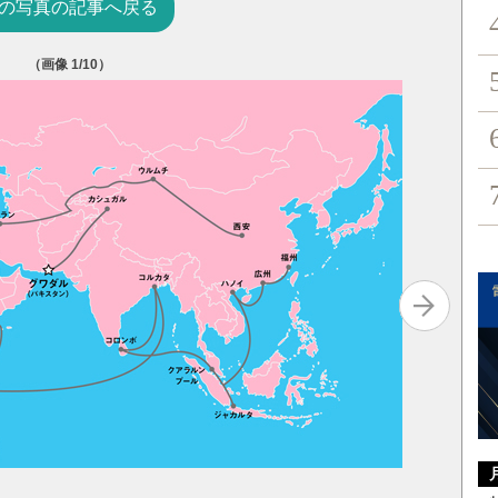
の写真の記事へ戻る
（画像
1
/10）
写真上：