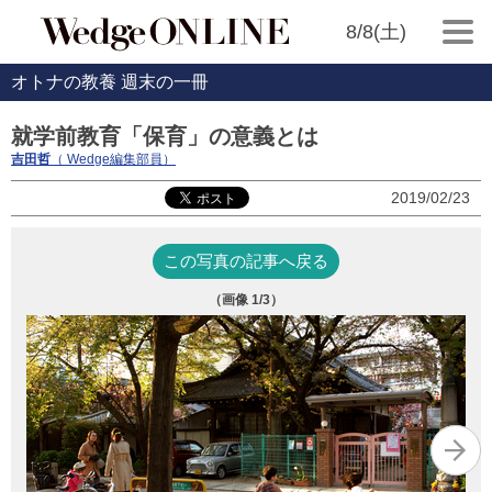
8/8(土)
オトナの教養 週末の一冊
就学前教育「保育」の意義とは
吉田哲
（ Wedge編集部員）
2019/02/23
この写真の記事へ戻る
（画像
1
/3）
『