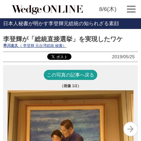
8/6(木)
日本人秘書が明かす李登輝元総統の知られざる素顔
李登輝が「総統直接選挙」を実現したワケ
早川友久
（ 李登輝 元台湾総統 秘書）
2019/05/25
この写真の記事へ戻る
（画像
1
/2）
iSt