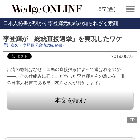
8/7(金)
日本人秘書が明かす李登輝元総統の知られざる素顔
李登輝が「総統直接選挙」を実現したワケ
早川友久
（ 李登輝 元台湾総統 秘書）
2019/05/25
台湾の総統はなぜ、国民の直接投票によって選ばれるのか
――。その仕組みに強くこだわった李登輝さんの想いを、唯一
の日本人秘書である早川友久さんが明かします。
本文を読む
PR