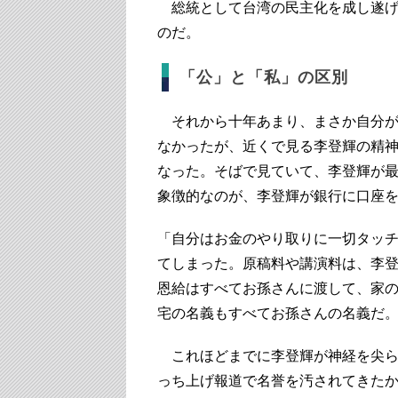
総統として台湾の民主化を成し遂げ
のだ。
「公」と「私」の区別
それから十年あまり、まさか自分が
なかったが、近くで見る李登輝の精
なった。そばで見ていて、李登輝が
象徴的なのが、李登輝が銀行に口座
「自分はお金のやり取りに一切タッ
てしまった。原稿料や講演料は、李
恩給はすべてお孫さんに渡して、家
宅の名義もすべてお孫さんの名義だ
これほどまでに李登輝が神経を尖ら
っち上げ報道で名誉を汚されてきたか