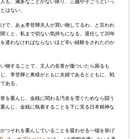
夫人も、滅多なことがない限り、三越やそごうといっ
ことはない。
だけで、あぁ李登輝夫人が買い物してるわ、と言われ
聞くと、私まで切ない気持ちになる。退任して20年
気を遣わなければならないほど辛い経験をされたのか
い物することで、主人の名誉が傷ついたら困るも
感じ、李登輝と奥様がともに夫婦であるとともに、戦
瞬である。
誉を重んじ、金銭に関わる汚名を雪ぐためなら闘う
を重んじ、金銭に執着することを下に見る日本精神な
かつそれを重んじていることを窺わせる一端を挙げ