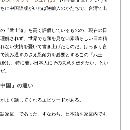
ブレス・オブリージュとは』
（小学館文庫）という著
のちに中国語版がいわば逆輸入のかたちで、台湾で出
の『武士道』を高く評価しているものの、現在の日
く理解されず、世界でも類を見ない素晴らしい日本精
されない実情を憂いて書き上げたものだ。はっきり言
まで読み通すのさえ忍耐力を必要とするこの『武士
解釈し、特に若い日本人にその真意を伝えたい、とい
のだ。
「中国」の違い
がよく話してくれるエピソードがある。
語家庭」であった。すなわち、日本語を家庭内でも
。