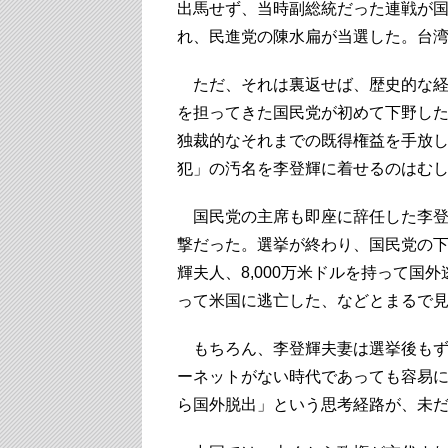
出馬せず、当時副総統だった連戦が
れ、民進党の陳水扁が当選した。台
ただ、それは裏返せば、歴史的な経
を担ってきた国民党が初めて下野し
独裁的なそれまでの既得権益を手放
犯」の汚名を李登輝に着せるのはむ
国民党の主席も即座に辞任した李登
撃だった。選挙が終わり、国民党の
輝夫人、8,000万米ドルを持って国
って米国に逃亡した、などとまるで
もちろん、李登輝夫妻は選挙後もず
ーネットがない時代であっても容易
ら国外脱出」という思考経路が、未