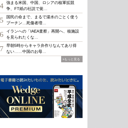
強まる米国、中国、ロシアの核軍拡競
4
争、FT紙の社説で覚…
国民の命まで、まるで湯水のごとく使う
5
プーチン…死傷者増…
イランへの「IAEA査察」再開へ、核施設
6
を見られたくな…
早朝5時からキャラ弁作りなんてあり得
7
ない……中国のお母…
»もっと見る