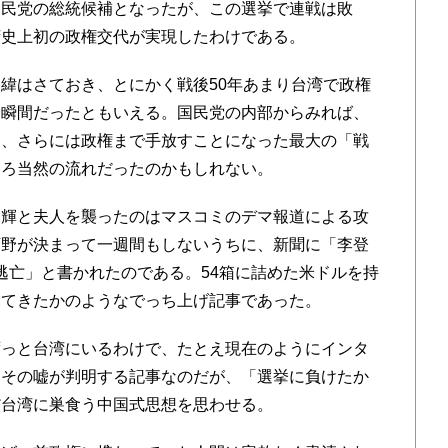
国民党の総統候補となったが、この選挙で連戦は敗
湾史上初の政権交代が実現したわけである。
緯はさておき、とにかく戦後50年あまり台湾で政権
た瞬間だったともいえる。国民党の内部からみれば、
し、さらには政権まで手放すことになった最大の「戦
しろ当然の流れだったのかもしれない。
輝と夫人を襲ったのはマスコミのデマ報道による攻
下野が決まって一週間もしないうちに、新聞に「李登
外逃亡」と書かれたのである。54箱に詰めた米ドルを持
見てきたかのようなでっち上げ記事であった。
っと台湾にいるわけで、たとえ現在のようにインタ
にその嘘が判明する記事なのだが、「選挙に負けたか
だ台湾に巣食う中国式思想を思わせる。