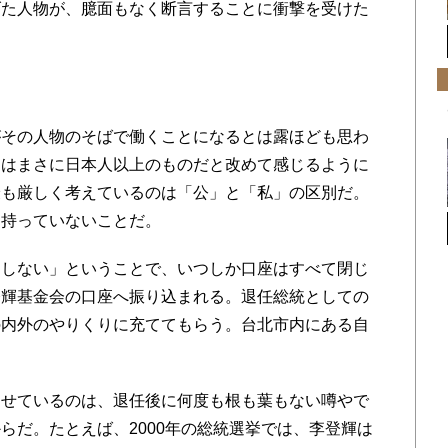
た人物が、臆面もなく断言することに衝撃を受けた
その人物のそばで働くことになるとは露ほども思わ
神はまさに日本人以上のものだと改めて感じるように
最も厳しく考えているのは「公」と「私」の区別だ。
を持っていないことだ。
チしない」ということで、いつしか口座はすべて閉じ
登輝基金会の口座へ振り込まれる。退任総統としての
の内外のやりくりに充ててもらう。台北市内にある自
。
せているのは、退任後に何度も根も葉もない噂やで
らだ。たとえば、2000年の総統選挙では、李登輝は