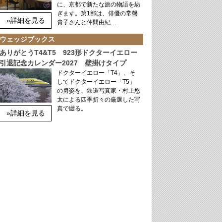
に、京都で新たな旅の物語を紡
ぎます。第1部は、俳優の常盤
»詳細を見る
貴子さんと仲間由紀…
ウェッジブックス
ありがとうT4&T5 923形ドクターイエロー
引退記念カレンダー2027 壁掛けタイプ
ドクターイエロー「T4」、そ
してドクターイエロー「T5」
の勇姿を、鉄道写真家・村上悠
太による四季折々の厳選した写
真で綴る。
»詳細を見る