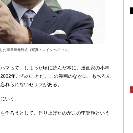
策した李登輝元総統（写真：ロイター/アフロ）
ハマって」しまった頃に読んだ本に、漫画家の小林
2002年ごろのことだ。この漫画のなかに、もちろん
で忘れられないセリフがある。
にいう。
人を作ろうとして、作り上げたのがこの李登輝という