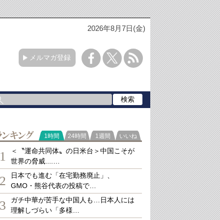
2026年8月7日(金)
メルマガ登録
ランキング
1時間
24時間
1週間
いいね
＜〝運命共同体〟の日米台＞中国こそが
1
世界の脅威....…
日本でも進む「在宅勤務廃止」、
2
GMO・熊谷代表の投稿で…
ガチ中華が苦手な中国人も…日本人には
3
理解しづらい「多様…