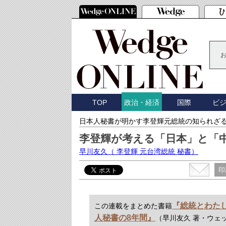
TOP
国際
ビ
政治・経済
日本人秘書が明かす李登輝元総統の知られざ
李登輝が考える「日本」と「
早川友久
（ 李登輝 元台湾総統 秘書）
印
『総統とわた
この連載をまとめた書籍
人秘書の8年間』
（早川友久 著・ウェッ