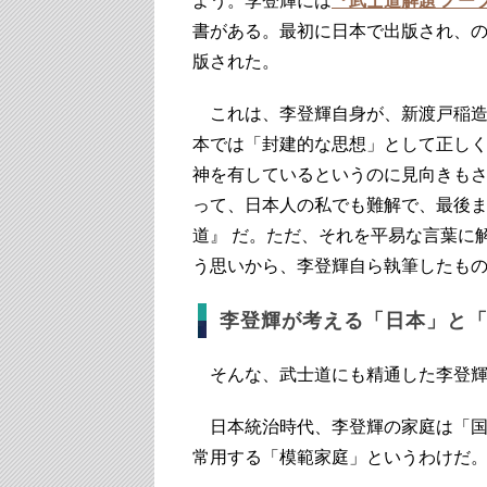
よう。李登輝には
『武士道解題 ノー
書がある。最初に日本で出版され、
版された。
これは、李登輝自身が、新渡戸稲造
本では「封建的な思想」として正し
神を有しているというのに見向きも
って、日本人の私でも難解で、最後
道』 だ。ただ、それを平易な言葉に
う思いから、李登輝自ら執筆したも
李登輝が考える「日本」と
そんな、武士道にも精通した李登輝
日本統治時代、李登輝の家庭は「国
常用する「模範家庭」というわけだ