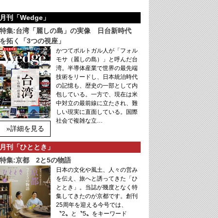
月刊「Wedge」
特集:台湾「麗しの島」の実像 日台新時代
を拓く「3つの視座」
かつてポルトガル人が「フォル
モサ（麗しの島）」と呼んだ台
湾。半導体産業で世界の最先端
技術をリードし、日本統治時代
の記憶も、歴史の一部として内
包している。一方で、現在は米
中対立の最前線に立たされ、難
しい現実に直面している。国際
社会で複雑な立…
»詳細を見る
月刊「ひととき」
特集:京都 2と5の物語
日本の文化や風土、人々の営み
を伝え、旅へと誘ってきた「ひ
ととき」。当誌が幾度となく特
集してきたのが京都です。創刊
25周年を迎える今号では、
〝2〟と〝5〟をキーワード