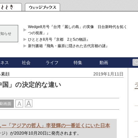
Wedge8月号『台湾「麗しの島」の実像 日台新時代を拓く「3
つの視座」』
お知らせ
ひととき8月号『京都 2と5の物語』
新刊書籍『飛鳥・藤原に隠された古代宮都の謎』
ジネス
社会
ライフ
特集
動画
る素顔
2019年1月11日
中国」の決定的な違い
刷画面
しー「アジアの哲人」李登輝の一番近くにいた日本
ジ）が2020年10月20日に発売されます。