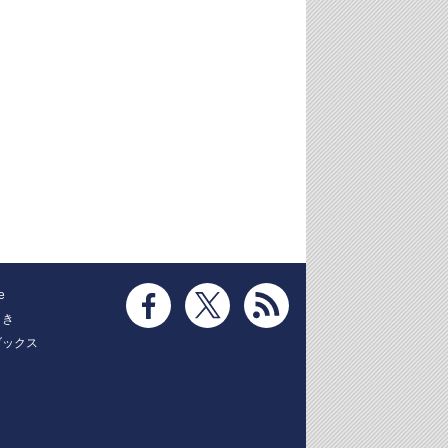
e
とき
ブックス