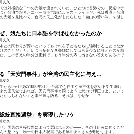
川友久
では対極的な二つの光景が流されていた。ひとつは香港での「反送中デ
つが台湾で起きたエバー航空労組によるストライキだ。私は香港と台湾
の光景を見比べて、台湾の民主化がもたらした「自由の苦い味」を感じ
ぜ、娘たちに日本語を学ばせなかったのか
川友久
本との関わりが深いといってもそれを子どもたちに強制することはなか
けのことだ」と、いつも多弁な李登輝にしては言葉少なに答えたのが却
た。この答えの半分は正解で、もう半分の表に出さない答えがあるので
る「天安門事件」が台湾の民主化に与え…
川友久
生から9ヶ月後の1990年3月、台湾でも自由や民主化を求める学生運動
来の国民党であれば、天安門事件と同じように武力で弾圧せよ、という
たかもしれない」と李登輝は語る。それは、なぜか――？
総統直接選挙」を実現したワケ
川友久
ぜ、国民の直接投票によって選ばれるのか――。その仕組みに強くこだ
んの想いを、唯一の日本人秘書である早川友久さんが明かします。