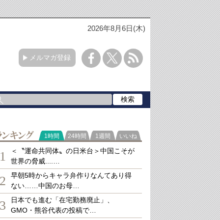
2026年8月6日(木)
メルマガ登録
ランキング
1時間
24時間
1週間
いいね
＜〝運命共同体〟の日米台＞中国こそが
1
世界の脅威....…
早朝5時からキャラ弁作りなんてあり得
2
ない……中国のお母…
日本でも進む「在宅勤務廃止」、
3
GMO・熊谷代表の投稿で…