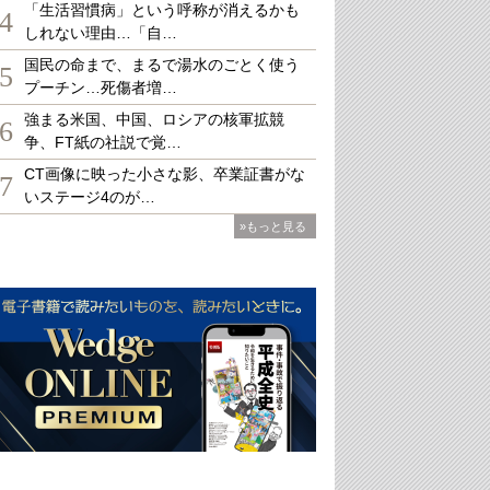
「生活習慣病」という呼称が消えるかも
4
しれない理由…「自…
国民の命まで、まるで湯水のごとく使う
5
プーチン…死傷者増…
強まる米国、中国、ロシアの核軍拡競
6
争、FT紙の社説で覚…
CT画像に映った小さな影、卒業証書がな
7
いステージ4のが…
»もっと見る