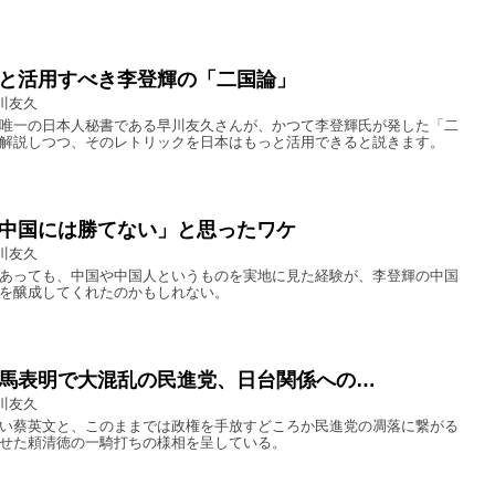
と活用すべき李登輝の「二国論」
川友久
唯一の日本人秘書である早川友久さんが、かつて李登輝氏が発した「二
解説しつつ、そのレトリックを日本はもっと活用できると説きます。
中国には勝てない」と思ったワケ
川友久
あっても、中国や中国人というものを実地に見た経験が、李登輝の中国
を醸成してくれたのかもしれない。
馬表明で大混乱の民進党、日台関係への…
川友久
い蔡英文と、このままでは政権を手放すどころか民進党の凋落に繋がる
せた頼清徳の一騎打ちの様相を呈している。