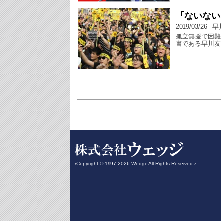
「ないない
2019/03/26
早
孤立無援で困難
書である早川友
‹Copyright © 1997-2026 Wedge All Rights Reserved.›