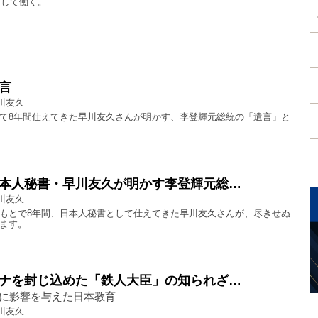
として働く。
言
川友久
て8年間仕えてきた早川友久さんが明かす、李登輝元総統の「遺言」と
本人秘書・早川友久が明かす李登輝元総…
川友久
もとで8年間、日本人秘書として仕えてきた早川友久さんが、尽きせぬ
ます。
ナを封じ込めた「鉄人大臣」の知られざ…
に影響を与えた日本教育
川友久