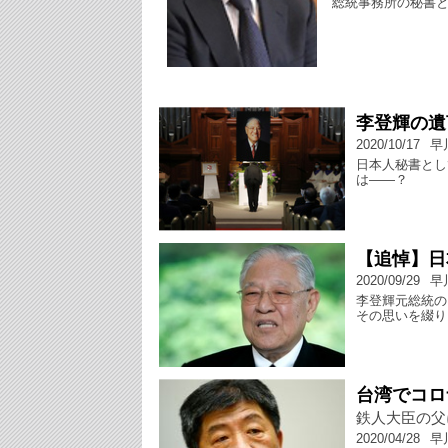
総統事務所の秘書
李登輝の遺
2020/10/17
早
日本人秘書とし
は――？
【追悼】日
2020/09/29
早
李登輝元総統の
その思いを綴り
台湾でコロ
鉄人大臣の父
2020/04/28
早