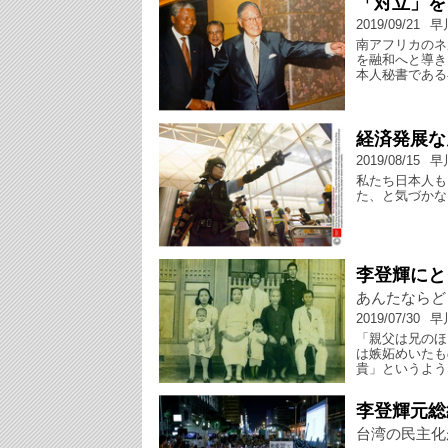
「対立」を
2019/09/21
早
南アフリカのネ
を融和へと導き
本人秘書である
経済発展な
2019/08/15
早
私たち日本人も
た、と気づかな
李登輝にと
あんたならど
2019/07/30
早
「親父は兄のほ
は嫉妬めいたも
貴」というよう
李登輝元総
台湾の民主化