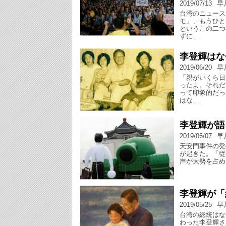
2019/07/13
早
台湾のニュース
モ」、もうひと
というこの二つ
ずに…
李登輝はな
2019/06/20
早
「親がいくら日
ったよ。それだ
って印象的だっ
はな…
李登輝が語
2019/06/07
早
天安門事件の発
が起きた。「従
声が大勢を占め
李登輝が「
2019/05/25
早
台湾の総統はな
わった李登輝さ