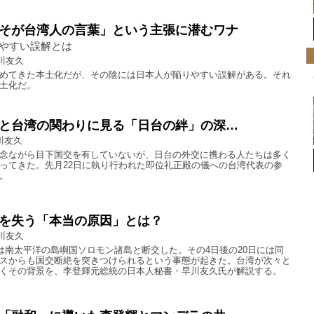
そが台湾人の言葉」という主張に潜むワナ
やすい誤解とは
川友久
めてきた本土化だが、その陰には日本人が陥りやすい誤解がある。それ
土化だ。
と台湾の関わりに見る「日台の絆」の深…
川友久
念ながら目下国交を有していないが、日台の外交に携わる人たちは多く
ってきた。先月22日に執り行われた即位礼正殿の儀への台湾代表の参
。
を失う「本当の原因」とは？
川友久
湾は南太平洋の島嶼国ソロモン諸島と断交した。その4日後の20日には同
スからも国交断絶を突きつけられるという事態が起きた。台湾が次々と
くその背景を、李登輝元総統の日本人秘書・早川友久氏が解説する。