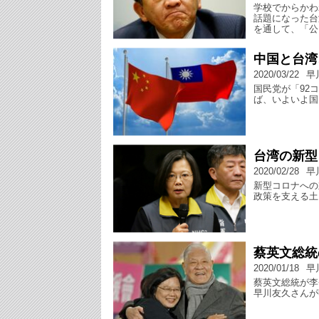
学校でからかわ
話題になった台
を通して、「公
中国と台湾
2020/03/22
早
国民党が「92
ば、いよいよ国
台湾の新型
2020/02/28
早
新型コロナへの
政策を支える土
蔡英文総統
2020/01/18
早
蔡英文総統が李
早川友久さんが