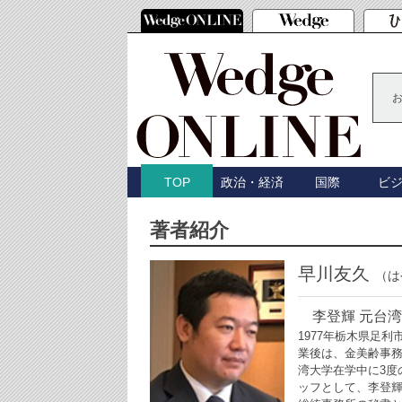
政治・経済
国際
ビ
TOP
著者紹介
早川友久
（は
李登輝 元台湾
1977年栃木県足
業後は、金美齢事
湾大学在学中に3度
ッフとして、李登輝