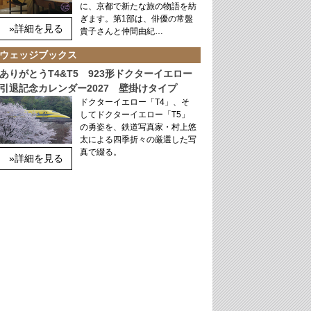
に、京都で新たな旅の物語を紡
ぎます。第1部は、俳優の常盤
»詳細を見る
貴子さんと仲間由紀…
ウェッジブックス
ありがとうT4&T5 923形ドクターイエロー
引退記念カレンダー2027 壁掛けタイプ
ドクターイエロー「T4」、そ
してドクターイエロー「T5」
の勇姿を、鉄道写真家・村上悠
太による四季折々の厳選した写
真で綴る。
»詳細を見る