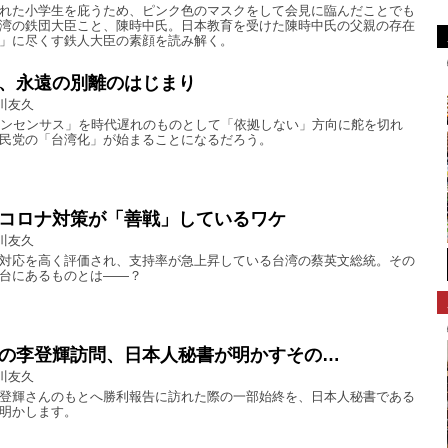
れた小学生を庇うため、ピンク色のマスクをして会見に臨んだことでも
湾の鉄団大臣こと、陳時中氏。日本教育を受けた陳時中氏の父親の存在
」に尽くす鉄人大臣の素顔を読み解く。
、永遠の別離のはじまり
川友久
コンセンサス」を時代遅れのものとして「依拠しない」方向に舵を切れ
民党の「台湾化」が始まることになるだろう。
コロナ対策が「善戦」しているワケ
川友久
対応を高く評価され、支持率が急上昇している台湾の蔡英文総統。その
台にあるものとは――？
の李登輝訪問、日本人秘書が明かすその…
川友久
登輝さんのもとへ勝利報告に訪れた際の一部始終を、日本人秘書である
明かします。