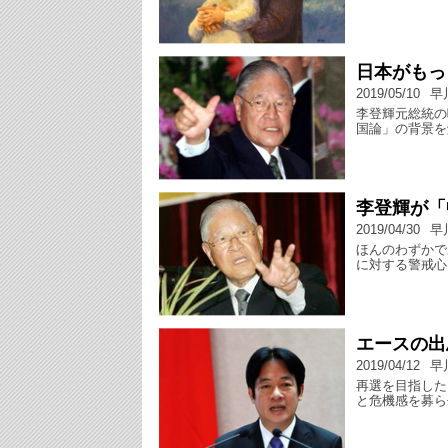
日本がもっ
2019/05/10
早
李登輝元総統の
国論」の背景を
李登輝が「
2019/04/30
早
ほんのわずかで
に対する警戒心
エースの出
2019/04/12
早
再選を目指した
と危機感を募ら