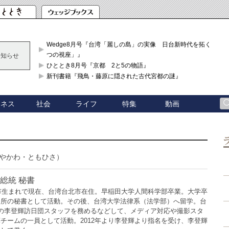
Wedge8月号『台湾「麗しの島」の実像 日台新時代を拓く「3
つの視座」』
お知らせ
ひととき8月号『京都 2と5の物語』
新刊書籍『飛鳥・藤原に隠された古代宮都の謎』
ジネス
社会
ライフ
特集
動画
やかわ・ともひさ）
総統 秘書
利市生まれで現在、台湾台北市在住。早稲田大学人間科学部卒業。大学卒
務所の秘書として活動。その後、台湾大学法律系（法学部）へ留学。台
の李登輝訪日団スタッフを務めるなどして、メディア対応や撮影スタ
チームの一員として活動。2012年より李登輝より指名を受け、李登輝