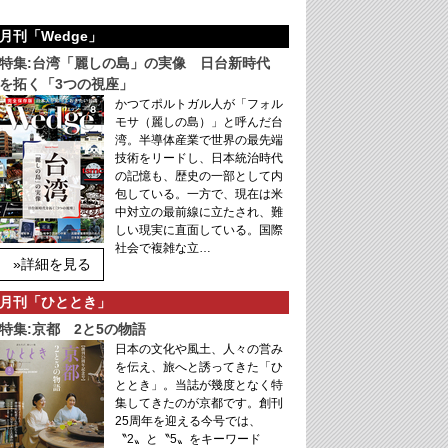
月刊「Wedge」
特集:台湾「麗しの島」の実像 日台新時代
を拓く「3つの視座」
かつてポルトガル人が「フォル
モサ（麗しの島）」と呼んだ台
湾。半導体産業で世界の最先端
技術をリードし、日本統治時代
の記憶も、歴史の一部として内
包している。一方で、現在は米
中対立の最前線に立たされ、難
しい現実に直面している。国際
社会で複雑な立…
»詳細を見る
月刊「ひととき」
特集:京都 2と5の物語
日本の文化や風土、人々の営み
を伝え、旅へと誘ってきた「ひ
ととき」。当誌が幾度となく特
集してきたのが京都です。創刊
25周年を迎える今号では、
〝2〟と〝5〟をキーワード