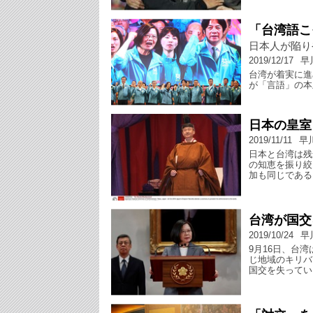
「台湾語こ
日本人が陥り
2019/12/17
早
台湾が着実に進
が「言語」の本
日本の皇室
2019/11/11
早
日本と台湾は残
の知恵を振り絞
加も同じである
台湾が国交
2019/10/24
早
9月16日、台
じ地域のキリバ
国交を失ってい