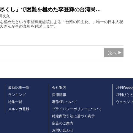
尽くし」で困難を極めた李登輝の台湾民…
川友久
を極めたという李登輝元総統による「台湾の民主化」。唯一の日本人秘
久さんがその真相を解説します。
次へ
最新記事一覧
会社案内
月刊Wedg
ランキング
採用情報
月刊ひと
特集一覧
著作権について
ウェッジ
メルマガ登録
プライバシーポリシーについて
特定商取引法に基づく表示
広告のご案内
お問い合わせ