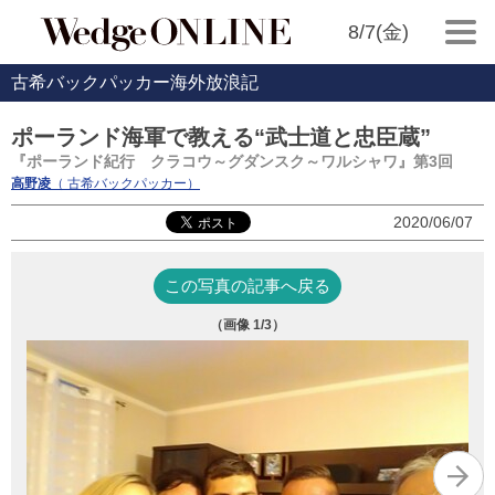
8/7(金)
古希バックパッカー海外放浪記
ポーランド海軍で教える“武士道と忠臣蔵”
『ポーランド紀行 クラコウ～グダンスク～ワルシャワ』第3回
高野凌
（ 古希バックパッカー）
2020/06/07
この写真の記事へ戻る
（画像
1
/3）
中