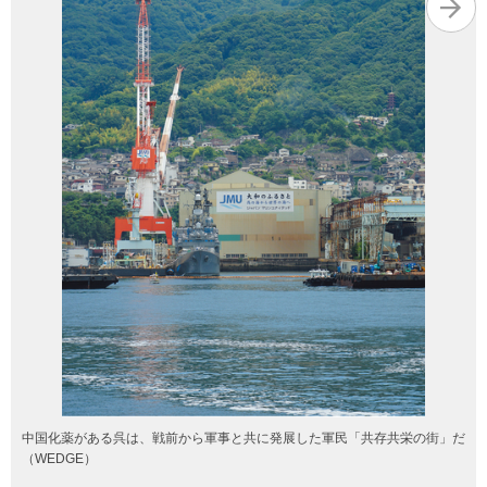
中国化薬がある呉は、戦前から軍事と共に発展した軍民「共存共栄の街」だ
（WEDGE）