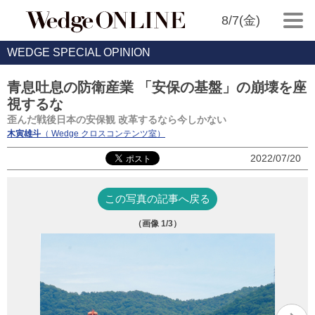
8/7(金)
WEDGE SPECIAL OPINION
青息吐息の防衛産業 「安保の基盤」の崩壊を座
視するな
歪んだ戦後日本の安保観 改革するなら今しかない
木寅雄斗
（ Wedge クロスコンテンツ室）
2022/07/20
この写真の記事へ戻る
（画像
1
/3）
（