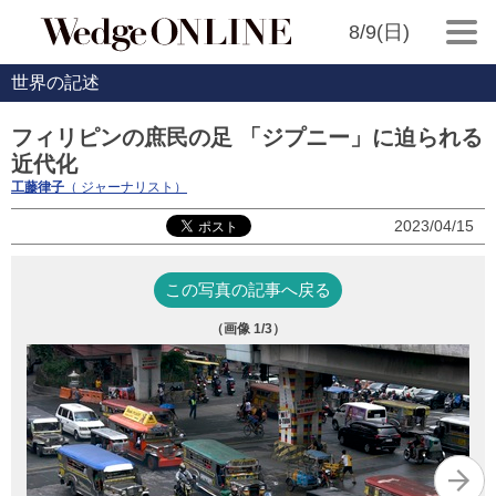
8/9(日)
世界の記述
フィリピンの庶民の足 「ジプニー」に迫られる
近代化
工藤律子
（ ジャーナリスト）
2023/04/15
この写真の記事へ戻る
（画像
1
/3）
政