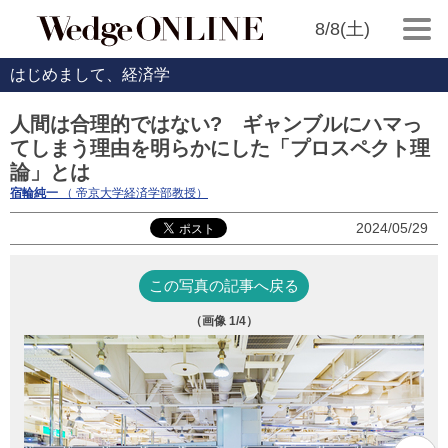
8/8(土)
はじめまして、経済学
人間は合理的ではない? ギャンブルにハマっ
てしまう理由を明らかにした「プロスペクト理
論」とは
宿輪純一
（ 帝京大学経済学部教授）
2024/05/29
この写真の記事へ戻る
（画像
1
/4）
写