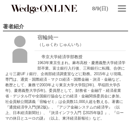
8/9(日)
著者紹介
宿輪純一
（しゅくわ じゅんいち）
帝京大学経済学部教授
1963年東京生まれ。麻布高校・慶應義塾大学経済学
部卒業。富士銀行入行後、三和銀行に転職、合併に
より三菱UFＪ銀行、企画部経済調査室などに勤務。2015年より現職。
専門は、通貨・国際経済・マクロ経済・国際金融・決済・金融など。
教歴として、兼務で2003年より東京大学大学院(3年)、早稲田大学(5
年)、慶應義塾大学(5年)。委員歴として、財務省・金融庁・経済産業
省・デジタル庁や全国銀行協会などの経済・金融関係委員会に参加。
社会貢献公開講義「宿輪ゼミ」は会員数11,000人超を数える。著書に
『通貨経済学入門(第2版)』、『アジア金融システムの経済学』（以
上、日本経済新聞社）、『決済インフラ入門【2025年版】』、『ロー
マの休日とユーロの謎』（以上、東洋経済新報社）など。