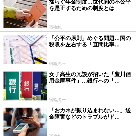
揺らぐ年金制度…世代間の不公平
2024/06/28
を是正するための制度とは
宿輪純一
「公平の原則」めぐる問題…国の
2024/06/26
税収を左右する「直間比率…
宿輪純一
女子高生の冗談が招いた「豊川信
2024/06/24
用金庫事件」…銀行への「…
宿輪純一
「おカネが振り込まれない…」送
2024/06/21
金障害などのトラブルがド…
宿輪純一