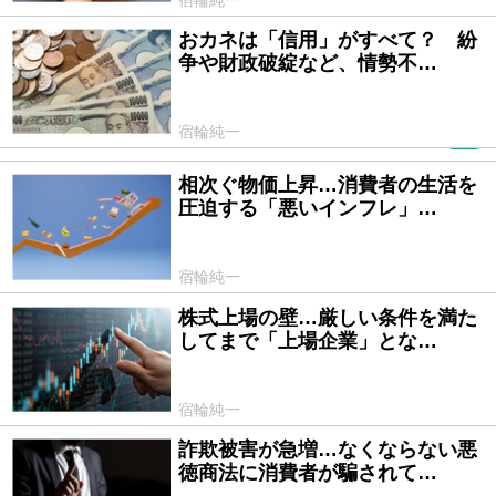
おカネは「信用」がすべて？ 紛
2024/06/13
争や財政破綻など、情勢不…
宿輪純一
PR
相次ぐ物価上昇…消費者の生活を
2024/06/11
圧迫する「悪いインフレ」…
宿輪純一
株式上場の壁…厳しい条件を満た
2024/06/06
してまで「上場企業」とな…
宿輪純一
詐欺被害が急増…なくならない悪
2024/06/04
徳商法に消費者が騙されて…