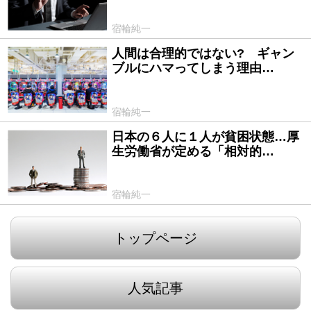
宿輪純一
人間は合理的ではない? ギャン
2024/05/29
ブルにハマってしまう理由…
宿輪純一
日本の６人に１人が貧困状態…厚
2024/05/27
生労働省が定める「相対的…
宿輪純一
トップページ
人気記事