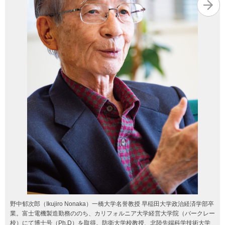
野中郁次郎（Ikujiro Nonaka）一橋大学名誉教授 早稲田大学政治経済学部卒
業。富士電機製造勤務ののち、カリフォルニア大学経営大学院（バークレー
校）にて博士号（Ph.D）を取得。防衛大学校教授、北陸先端科学技術大学