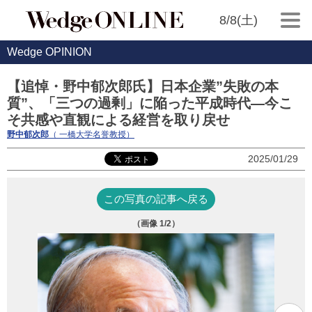
8/8(土)
Wedge OPINION
【追悼・野中郁次郎氏】日本企業”失敗の本
質”、「三つの過剰」に陥った平成時代―今こ
そ共感や直観による経営を取り戻せ
野中郁次郎
（ 一橋大学名誉教授）
2025/01/29
この写真の記事へ戻る
（画像
1
/2）
写