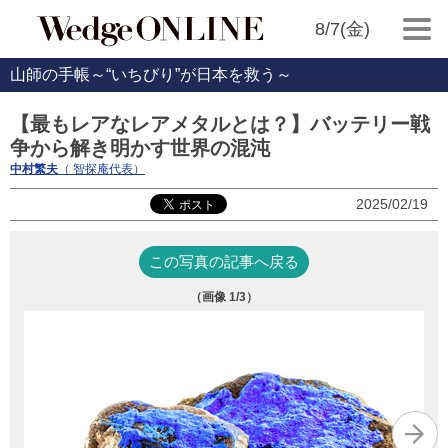
8/7(金)
山師の手帳～“いちびり”が日本を救う～
【最もレアなレアメタルとは？】バッテリー戦
争から解き明かす世界の混沌
中村繁夫
（ 智探庵代表）
2025/02/19
この写真の記事へ戻る
（画像
1
/3）
『Co
（Si
し
気
バ
コ
行