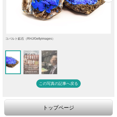
関
コバルト鉱石（RHJ/Gettyimages）
この写真の記事へ戻る
トップページ