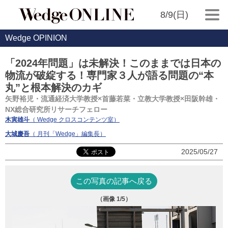
8/9(日)
Wedge OPINION
「2024年問題」は未解決！このままでは日本の
物流が破綻する！専門家３人が語る問題の“本
丸”と根本解決のカギ
矢野裕児・流通経済大学教授×首藤若菜・立教大学教授×田阪幹雄・
NX総合研究所リサーチフェロー
木寅雄斗
（ Wedge クロスコンテンツ室）
大城慶吾
（ 月刊「Wedge」編集長）
2025/05/27
この写真の記事へ戻る
（画像
1
/5）