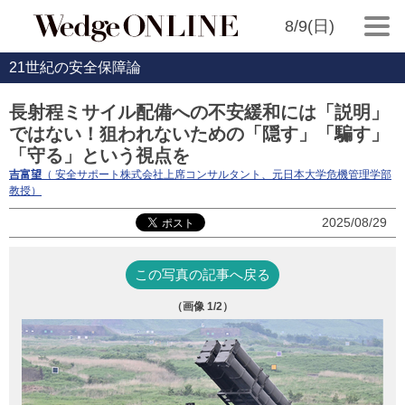
8/9(日)
21世紀の安全保障論
長射程ミサイル配備への不安緩和には「説明」
ではない！狙われないための「隠す」「騙す」
「守る」という視点を
吉富望
（ 安全サポート株式会社上席コンサルタント、元日本大学危機管理学部
教授）
2025/08/29
この写真の記事へ戻る
（画像
1
/2）
1
と