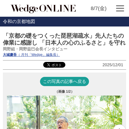
8/7(金)
令和の京都地図
「京都の礎をつくった琵琶湖疏水」先人たちの
偉業に感謝し 「日本人の心のふるさと」を守れ
岡野組・岡野益巳会長インタビュー
大城慶吾
（ 月刊「Wedge」編集長）
2025/12/01
この写真の記事へ戻る
（画像
1
/2）
疏