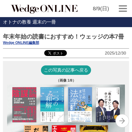
8/9(日)
オトナの教養 週末の一冊
年末年始の読書におすすめ！ウェッジの本7冊
Wedge ONLINE編集部
2025/12/30
この写真の記事へ戻る
（画像
1
/8）
S
長
￥1