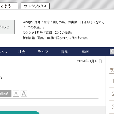
Wedge8月号『台湾「麗しの島」の実像 日台新時代を拓く
知らせ
「3つの視座」』
ひととき8月号『京都 2と5の物語』
新刊書籍『飛鳥・藤原に隠された古代宮都の謎』
ジネス
社会
ライフ
特集
動画
2014年9月16日
ン
い
刷画面