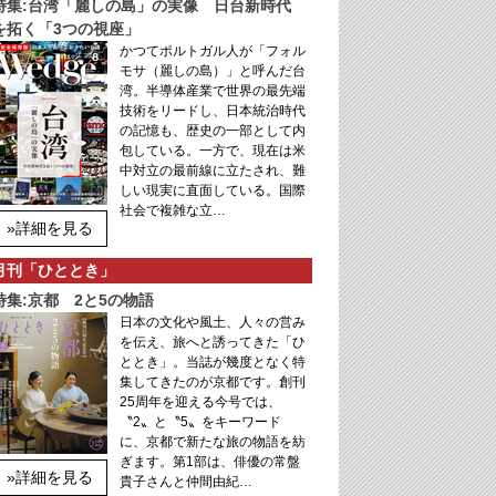
特集:台湾「麗しの島」の実像 日台新時代
を拓く「3つの視座」
かつてポルトガル人が「フォル
モサ（麗しの島）」と呼んだ台
湾。半導体産業で世界の最先端
技術をリードし、日本統治時代
の記憶も、歴史の一部として内
包している。一方で、現在は米
中対立の最前線に立たされ、難
しい現実に直面している。国際
社会で複雑な立…
»詳細を見る
月刊「ひととき」
特集:京都 2と5の物語
日本の文化や風土、人々の営み
を伝え、旅へと誘ってきた「ひ
ととき」。当誌が幾度となく特
集してきたのが京都です。創刊
25周年を迎える今号では、
〝2〟と〝5〟をキーワード
に、京都で新たな旅の物語を紡
ぎます。第1部は、俳優の常盤
»詳細を見る
貴子さんと仲間由紀…