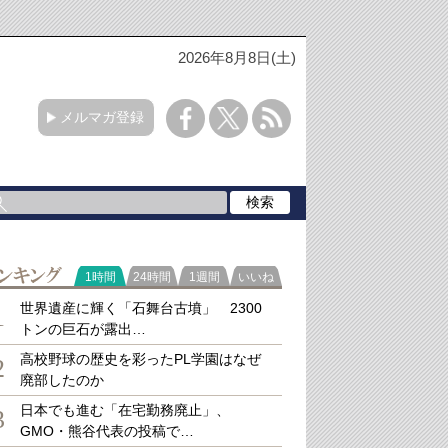
2026年8月8日(土)
メルマガ登録
ラ
1時間
24時間
1週間
いいね
キング
世界遺産に輝く「石舞台古墳」 2300
1
トンの巨石が露出…
高校野球の歴史を彩ったPL学園はなぜ
2
廃部したのか
日本でも進む「在宅勤務廃止」、
3
GMO・熊谷代表の投稿で…