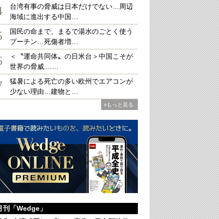
台湾有事の脅威は日本だけでない…周辺
4
海域に進出する中国…
国民の命まで、まるで湯水のごとく使う
5
プーチン…死傷者増…
＜〝運命共同体〟の日米台＞中国こそが
6
世界の脅威....…
猛暑による死亡の多い欧州でエアコンが
7
少ない理由…建物と…
»もっと見る
月刊「Wedge」