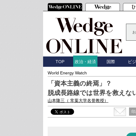
お
TOP
国際
ビ
政治・経済
World Energy Watch
「資本主義の終焉」？
脱成長路線では世界を救えな
山本隆三
（ 常葉大学名誉教授）
印