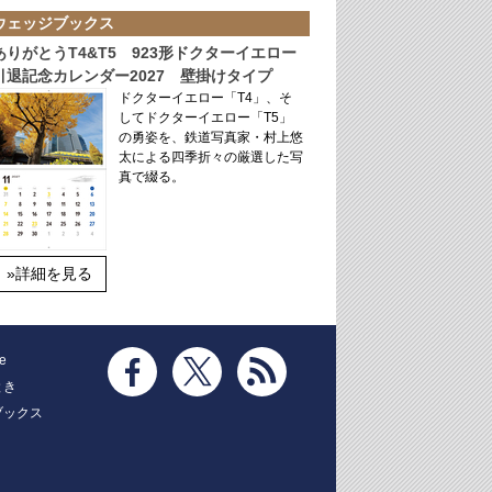
ウェッジブックス
ありがとうT4&T5 923形ドクターイエロー
引退記念カレンダー2027 壁掛けタイプ
ドクターイエロー「T4」、そ
してドクターイエロー「T5」
の勇姿を、鉄道写真家・村上悠
太による四季折々の厳選した写
真で綴る。
»詳細を見る
e
とき
ブックス