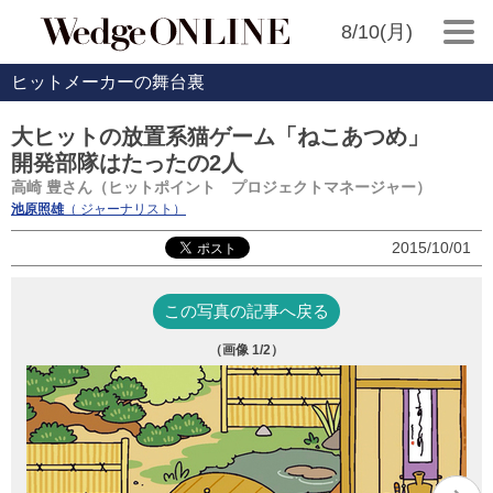
8/10(月)
ヒットメーカーの舞台裏
大ヒットの放置系猫ゲーム「ねこあつめ」
開発部隊はたったの2人
高崎 豊さん（ヒットポイント プロジェクトマネージャー）
池原照雄
（ ジャーナリスト）
2015/10/01
この写真の記事へ戻る
（画像
1
/2）