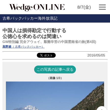
8/7(金)
古希バックパッカー海外放浪記
中国人は損得勘定で行動する
公徳心を求めるのは間違い
GW特別編 完全アウェイ、艱難辛苦の中国雲南省の旅(第4回)
高野凌
（ 古希バックパッカー）
2016/05/05
この写真の記事へ戻る
（画像
1
/3）