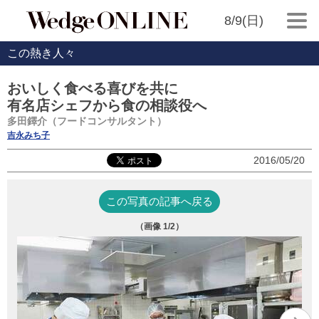
8/9(日)
この熱き人々
おいしく食べる喜びを共に
有名店シェフから食の相談役へ
多田鐸介（フードコンサルタント）
吉永みち子
2016/05/20
この写真の記事へ戻る
（画像
1
/2）