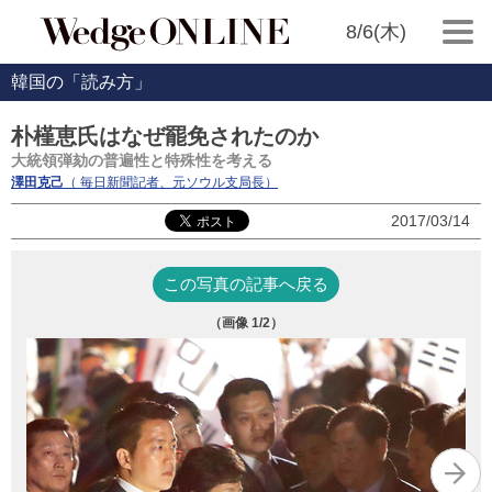
8/6(木)
韓国の「読み方」
朴槿恵氏はなぜ罷免されたのか
大統領弾劾の普遍性と特殊性を考える
澤田克己
（ 毎日新聞記者、元ソウル支局長）
2017/03/14
この写真の記事へ戻る
（画像
1
/2）
筆
20
代