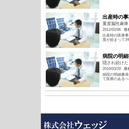
出産時の事
重度脳性麻痺
2012/02/06
勝
出産時の医療事
度が始まって3
病院の明細
隠され続けた
2010/03/20
勝
病院の明細書発
て医療のあるべ