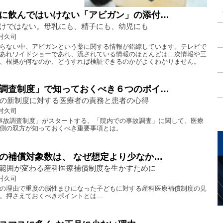
に飲んではいけない「アビガン」の添付…
けではない。母乳にも、精子にも、幼児にも
村久司
らない中、アビガンという薬に関する情報が錯綜しています。テレビで
あれワイドショーであれ、流されている情報のほとんどは二次情報や三
、根拠が何なのか、どうすれば検証できるのかがよくわかりません。
調査制度」で知っておくべき６つのポイ…
トの新制度に対する医療者の責務と患者の心得
村久司
事故調査制度」がスタートする。「院内での事故調査」に関して、医療
側の双方が知っておくべき重要事項とは。
の補償対象数は、 なぜ想定より少なか…
範囲が変わる産科医療補償制度を生かすために
村久司
の理由で重度の脳性まひになった子どもに対する産科医療補償制度の見
。押さえておくべきポイントとは…