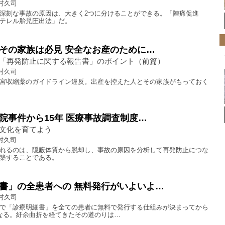
村久司
深刻な事故の原因は、大きく2つに分けることができる。「陣痛促進
テレル胎児圧出法」だ。
その家族は必見 安全なお産のために…
「再発防止に関する報告書」のポイント（前篇）
村久司
宮収縮薬のガイドライン違反。出産を控えた人とその家族がもっておく
院事件から15年 医療事故調査制度…
文化を育てよう
村久司
れるのは、隠蔽体質から脱却し、事故の原因を分析して再発防止につな
築することである。
書」の全患者への 無料発行がいよいよ…
村久司
で「診療明細書」を全ての患者に無料で発行する仕組みが決まってから
なる。紆余曲折を経てきたその道のりは…