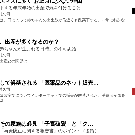
スマスに多く お正月に少ない理由
下する年末年始の出産で気を付けること
村久司
は、日によって赤ちゃんの出生数が倍近くも乱高下する、非常に特殊な
、出産が多くなるのか？
赤ちゃんが生まれる日時」の不可思議
村久司
出産との関係は…
して解禁される 「医薬品のネット販売…
村久司
ほぼ全てについてインターネットでの販売が解禁された。消費者が気を
は…
その家族は必見 「子宮破裂」と「ク…
「再発防止に関する報告書」のポイント（後篇）