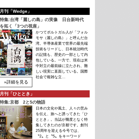
月刊「Wedge」
特集:台湾「麗しの島」の実像 日台新時代
を拓く「3つの視座」
かつてポルトガル人が「フォル
モサ（麗しの島）」と呼んだ台
湾。半導体産業で世界の最先端
技術をリードし、日本統治時代
の記憶も、歴史の一部として内
包している。一方で、現在は米
中対立の最前線に立たされ、難
しい現実に直面している。国際
社会で複雑な立…
»詳細を見る
月刊「ひととき」
特集:京都 2と5の物語
日本の文化や風土、人々の営み
を伝え、旅へと誘ってきた「ひ
ととき」。当誌が幾度となく特
集してきたのが京都です。創刊
25周年を迎える今号では、
〝2〟と〝5〟をキーワード