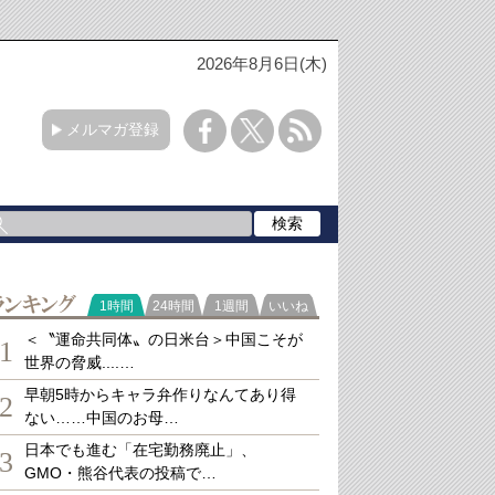
2026年8月6日(木)
メルマガ登録
ランキング
1時間
24時間
1週間
いいね
＜〝運命共同体〟の日米台＞中国こそが
1
世界の脅威....…
早朝5時からキャラ弁作りなんてあり得
2
ない……中国のお母…
日本でも進む「在宅勤務廃止」、
3
GMO・熊谷代表の投稿で…