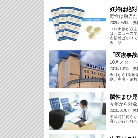
妊婦は絶対
毒性は胎児だ
2020/05/09
勝
コロナ禍が収ま
は、ニュースで
次情報ばかりで
今、話…
「医療事故
10月スター
2015/10/13
勝
今月から｢医療
側、患者・遺族
脳性まひ児
今年から対象
2015/01/07
勝
出産時に何らか
直しが行われる