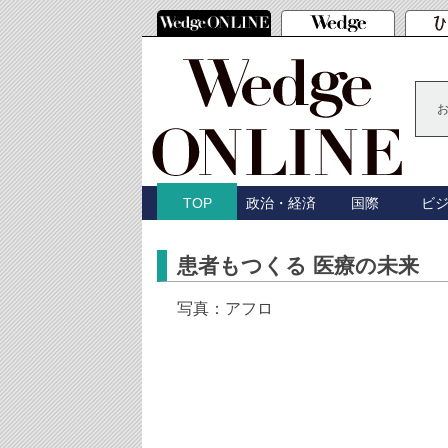
政治・経済
国際
ビ
TOP
患者もつくる 医療の未来
写真：アフロ