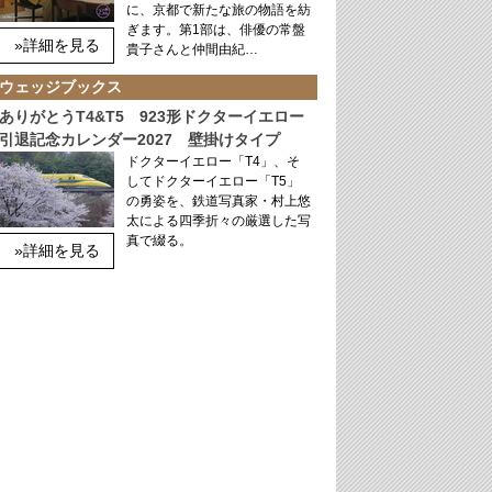
に、京都で新たな旅の物語を紡
ぎます。第1部は、俳優の常盤
»詳細を見る
貴子さんと仲間由紀…
ウェッジブックス
ありがとうT4&T5 923形ドクターイエロー
引退記念カレンダー2027 壁掛けタイプ
ドクターイエロー「T4」、そ
してドクターイエロー「T5」
の勇姿を、鉄道写真家・村上悠
太による四季折々の厳選した写
真で綴る。
»詳細を見る