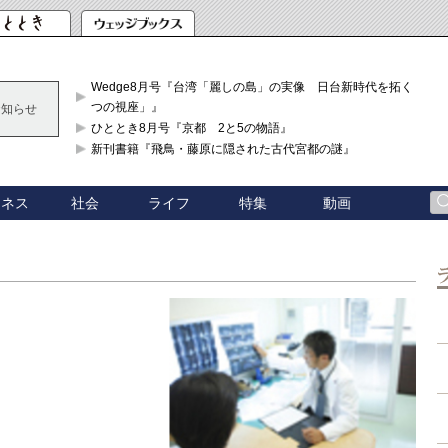
Wedge8月号『台湾「麗しの島」の実像 日台新時代を拓く「3
つの視座」』
お知らせ
ひととき8月号『京都 2と5の物語』
新刊書籍『飛鳥・藤原に隠された古代宮都の謎』
ジネス
社会
ライフ
特集
動画