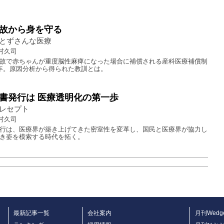
故から身を守る
とずさんな医療
村久司
故で赤ちゃんが重度脳性麻痺になった場合に補償される産科医療補償制
年。原因分析から得られた教訓とは。
書発行は 医療透明化の第一歩
レセプト
村久司
行は、医療界が築き上げてきた密室性を変革し、国民と医療界が協力し
き姿を模索する時代を拓く。
最新記事一覧
会社案内
月刊Wedg