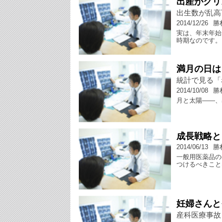
出産がクリ
出生数が乱高
2014/12/26
勝
実は、年末年始
時期なのです。
満月の日は
統計で見る「
2014/10/08
勝
月と太陽――、
成長戦略と
2014/06/13
勝
一般用医薬品の
つけるべきこと
妊婦さんと
産科医療事故