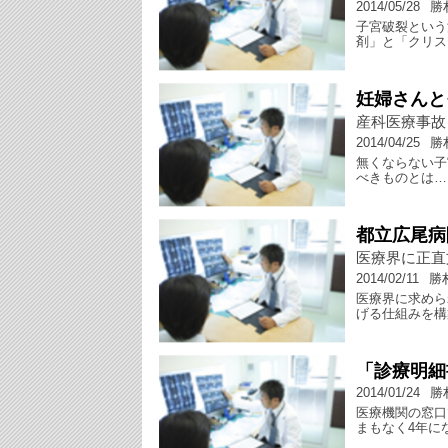
2014/05/28
勝
子宮破裂という
剤」と「クリス
妊婦さんと
産科医療事故
2014/04/25
勝
無くならない子
べきものとは…
都立広尾病
医療界に正直
2014/02/11
勝
医療界に求めら
げる仕組みを構
「診療明細
2014/01/24
勝
医療機関の窓口
まもなく4年に