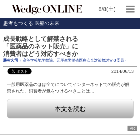
8/8(土)
患者もつくる 医療の未来
成長戦略として解禁される
「医薬品のネット販売」に
消費者はどう対応すべきか
勝村久司
（ 高等学校地学教諭、元厚生労働省医療安全対策検討ＷＧ委員）
2014/06/13
一般用医薬品のほぼ全てについてインターネットでの販売が解
禁された。消費者が気をつけるべきことは…
本文を読む
PR