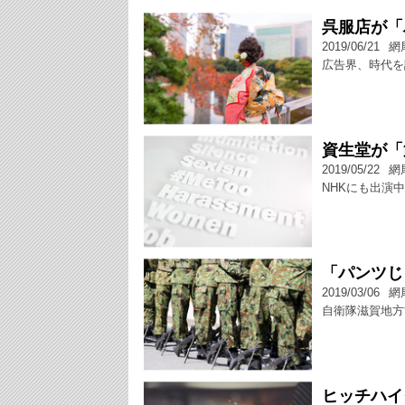
呉服店が「
2019/06/21
網
広告界、時代を
資生堂が「
2019/05/22
網
NHKにも出演
「パンツじ
2019/03/06
網
自衛隊滋賀地方
ヒッチハイ