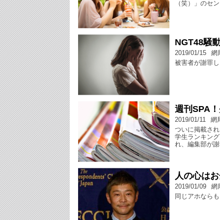
（笑）」のセン
NGT48
2019/01/15
網
被害者が謝罪し
週刊SPA
2019/01/11
網
ついに掲載され
学生ランキング
れ、編集部が謝
人の心はお
2019/01/09
網
同じアホならも