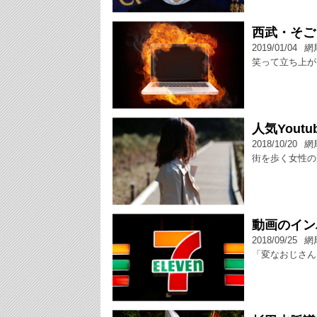
西武・そご
2019/01/04
網
笑って立ち上が
人気Yout
2018/10/20
網
街を歩く女性の
動画のイン
2018/09/25
網
「変なおじさん