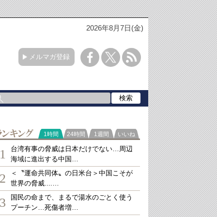
2026年8月7日(金)
メルマガ登録
ランキング
1時間
24時間
1週間
いいね
台湾有事の脅威は日本だけでない…周辺
1
海域に進出する中国…
＜〝運命共同体〟の日米台＞中国こそが
2
世界の脅威....…
国民の命まで、まるで湯水のごとく使う
3
プーチン…死傷者増…