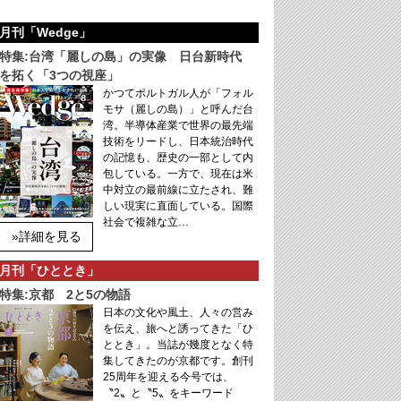
月刊「Wedge」
特集:台湾「麗しの島」の実像 日台新時代
を拓く「3つの視座」
かつてポルトガル人が「フォル
モサ（麗しの島）」と呼んだ台
湾。半導体産業で世界の最先端
技術をリードし、日本統治時代
の記憶も、歴史の一部として内
包している。一方で、現在は米
中対立の最前線に立たされ、難
しい現実に直面している。国際
社会で複雑な立…
»詳細を見る
月刊「ひととき」
特集:京都 2と5の物語
日本の文化や風土、人々の営み
を伝え、旅へと誘ってきた「ひ
ととき」。当誌が幾度となく特
集してきたのが京都です。創刊
25周年を迎える今号では、
〝2〟と〝5〟をキーワード