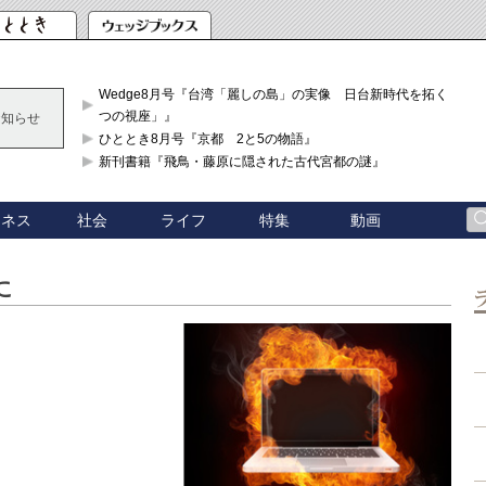
Wedge8月号『台湾「麗しの島」の実像 日台新時代を拓く「3
つの視座」』
お知らせ
ひととき8月号『京都 2と5の物語』
新刊書籍『飛鳥・藤原に隠された古代宮都の謎』
ジネス
社会
ライフ
特集
動画
に