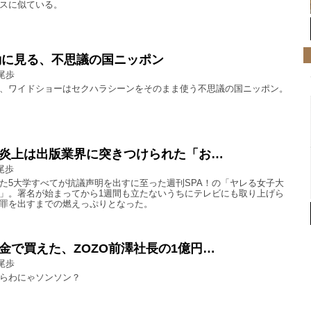
スに似ている。
騒動に見る、不思議の国ニッポン
尾歩
、ワイドショーはセクハラシーンをそのまま使う不思議の国ニッポン。
！炎上は出版業界に突きつけられた「お…
尾歩
た5大学すべてが抗議声明を出すに至った週刊SPA！の「ヤレる女子大
」。署名が始まってから1週間も立たないうちにテレビにも取り上げら
罪を出すまでの燃えっぷりとなった。
金で買えた、ZOZO前澤社長の1億円…
尾歩
らわにゃソンソン？