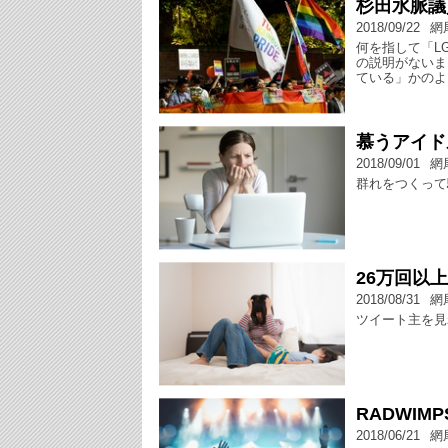
杉田水脈議
2018/09/22
網
何を指して「L
の説明がないま
ている」かのよ
慕うアイド
2018/09/01
網
群れをつくって
26万回以
2018/08/31
網
ツイート主を見
RADWI
2018/06/21
網