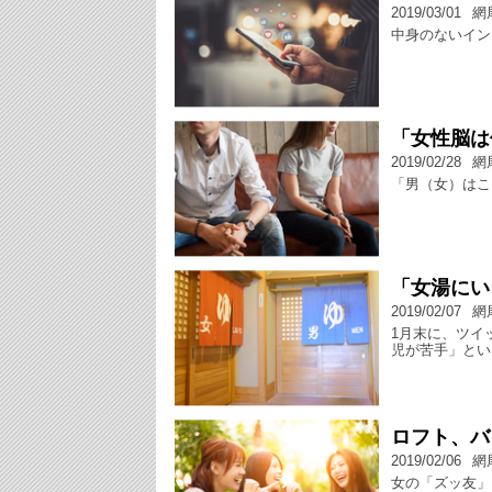
2019/03/01
網
中身のないイン
「女性脳は
2019/02/28
網
「男（女）はこ
「女湯にい
2019/02/07
網
1月末に、ツイ
児が苦手」とい
ロフト、バ
2019/02/06
網
女の「ズッ友」