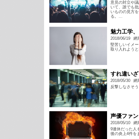
意見の対立や議
いて、誰でも批
いものの見方を
る。…
魅力工学、
2018/06/19
網
堅苦しいイメー
取り入れようと
すれ違いざ
2018/05/30
網
反撃しなさそう
声優ファン
2018/05/10
網
9連休だった人
後の炎上4件を