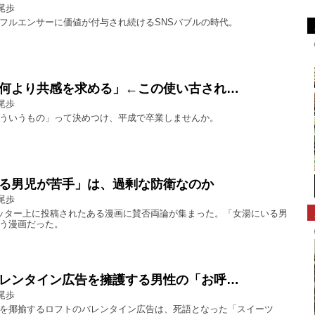
尾歩
フルエンサーに価値が付与され続けるSNSバブルの時代。
何より共感を求める」←この使い古され…
尾歩
ういうもの」って決めつけ、平成で卒業しませんか。
る男児が苦手」は、過剰な防衛なのか
尾歩
ッター上に投稿されたある漫画に賛否両論が集まった。「女湯にいる男
う漫画だった。
レンタイン広告を擁護する男性の「お呼…
尾歩
を揶揄するロフトのバレンタイン広告は、死語となった「スイーツ