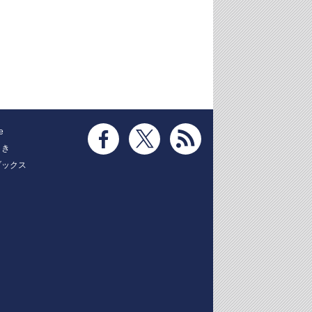
e
とき
ブックス