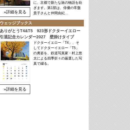
に、京都で新たな旅の物語を紡
ぎます。第1部は、俳優の常盤
»詳細を見る
貴子さんと仲間由紀…
ウェッジブックス
ありがとうT4&T5 923形ドクターイエロー
引退記念カレンダー2027 壁掛けタイプ
ドクターイエロー「T4」、そ
してドクターイエロー「T5」
の勇姿を、鉄道写真家・村上悠
太による四季折々の厳選した写
真で綴る。
»詳細を見る