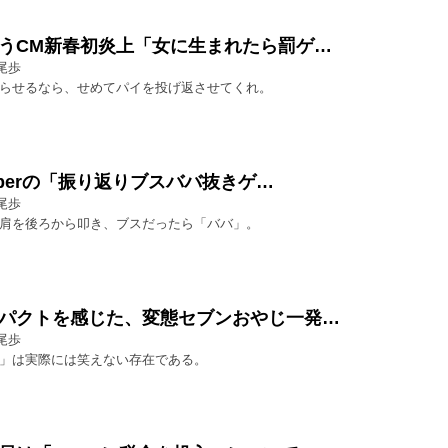
うCM新春初炎上「女に生まれたら罰ゲ…
尾歩
らせるなら、せめてパイを投げ返させてくれ。
uberの「振り返りブスババ抜きゲ…
尾歩
肩を後ろから叩き、ブスだったら「ババ」。
パクトを感じた、変態セブンおやじ一発…
尾歩
」は実際には笑えない存在である。