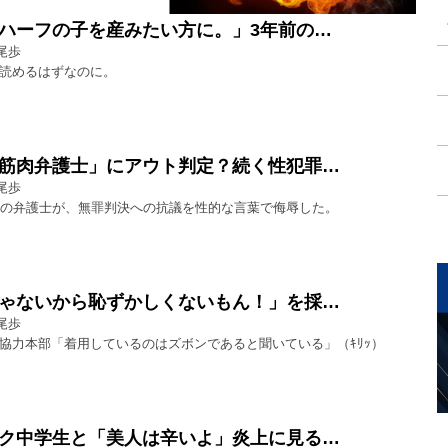
ハーフの子を産みたい方に。」3年前の…
尾歩
読めるはずなのに。
筋肉弁護士」にアウト判定？続く性犯罪…
尾歩
中の弁護士が、無罪判決への抗議を性的な言葉で侮辱した。
ゃないから恥ずかしくないもん！」を採…
尾歩
協力本部「着用しているのはズボンであると聞いている」（ｷﾘｯ）
ク中学生と「美人は辛いよ」炎上に見る…