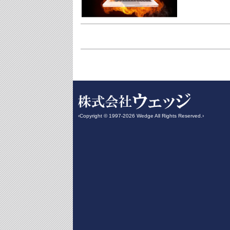
‹Copyright © 1997-2026 Wedge All Rights Reserved.›