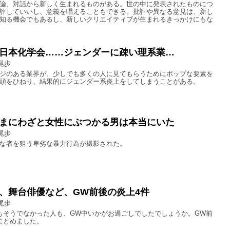
論、対話から新しく生まれるものがある。世の中に発表されたものにつ
評していいし、意義を唱えることもできる。批評や異なる意見は、新し
知る機会でもあるし、新しいクリエイティブが生まれるきっかけにもな
日本化学会……ジェンダーに疎い理系業…
尾歩
ジのある業界が、少しでも多くの人に見てもらうためにポップな要素を
頭をひねり、結果的にジェンダー系炎上をしてしまうことがある。
まにわざと女性にぶつかる男は本当にいた
尾歩
な者を狙う卑劣な暴力行為が撮影された。
、舞台俳優など、GW前後の炎上4件
尾歩
もそうでなかった人も、GW中いかがお過ごしでしたでしょうか。GW前
まとめました。