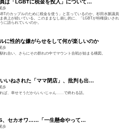
員は「LGBTに税金を投入」について…
尾歩
GBTのカップルのために税金を使う」と言っているのか、杉田水脈議員
ま炎上が続いている。このままなし崩し的に、「LGBTが特権扱いされ
うに語られていいのか。
ルに性的な嫌がらせをして何が楽しいのか
尾歩
馴れ合い、さらにその群れの中でマウント合戦が始まる構図。
上いいねされた「ママ閉店」、批判も出…
尾歩
れば、幸せそうだからいいじゃん……で終わる話。
MPS、セカオワ……「一生懸命やって…
尾歩