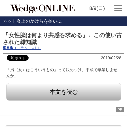
8/9(日)
ネット炎上のかけらを拾いに
「女性脳は何より共感を求める」←この使い古
された雑知識
網尾歩
（ コラムニスト）
2019/02/28
「男（女）はこういうもの」って決めつけ、平成で卒業しませ
んか。
本文を読む
PR