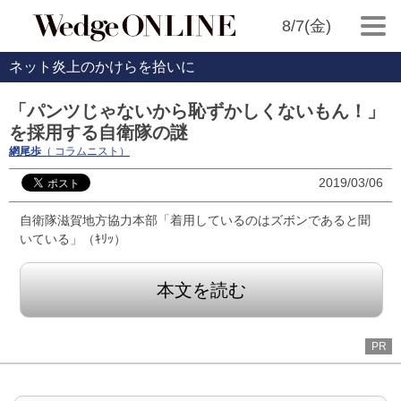
8/7(金)
ネット炎上のかけらを拾いに
「パンツじゃないから恥ずかしくないもん！」
を採用する自衛隊の謎
網尾歩
（ コラムニスト）
2019/03/06
自衛隊滋賀地方協力本部「着用しているのはズボンであると聞
いている」（ｷﾘｯ）
本文を読む
PR