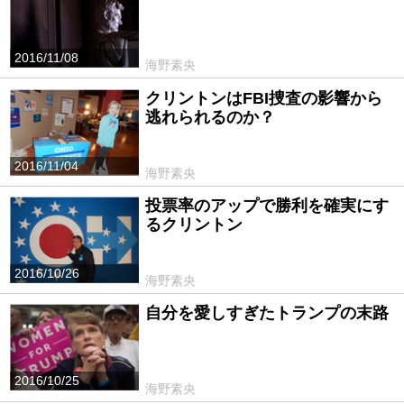
2016/11/08
海野素央
クリントンはFBI捜査の影響から
逃れられるのか？
2016/11/04
海野素央
投票率のアップで勝利を確実にす
るクリントン
2016/10/26
海野素央
自分を愛しすぎたトランプの末路
2016/10/25
海野素央