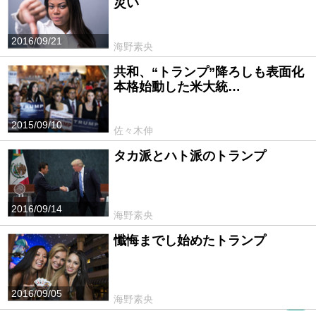
災い
2016/09/21
海野素央
共和、“トランプ”降ろしも表面化
本格始動した米大統…
2015/09/10
佐々木伸
タカ派とハト派のトランプ
2016/09/14
海野素央
懺悔までし始めたトランプ
2016/09/05
海野素央
PR