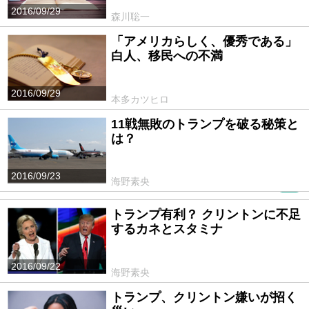
2016/09/29
森川聡一
「アメリカらしく、優秀である」
白人、移民への不満
2016/09/29
本多カツヒロ
11戦無敗のトランプを破る秘策と
は？
2016/09/23
海野素央
PR
トランプ有利？ クリントンに不足
するカネとスタミナ
2016/09/22
海野素央
トランプ、クリントン嫌いが招く