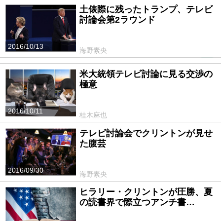
土俵際に残ったトランプ、テレビ
討論会第2ラウンド
2016/10/13
海野素央
PR
米大統領テレビ討論に見る交渉の
極意
2016/10/11
桂木麻也
テレビ討論会でクリントンが見せ
た腹芸
2016/09/30
海野素央
ヒラリー・クリントンが圧勝、夏
の読書界で際立つアンチ書…