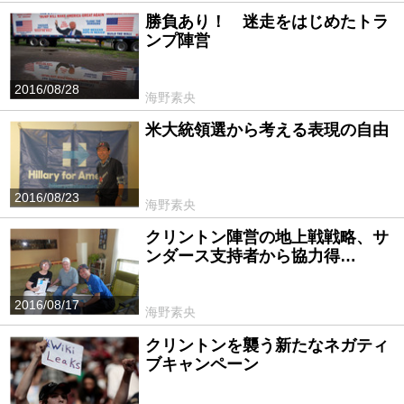
勝負あり！ 迷走をはじめたトラ
ンプ陣営
2016/08/28
海野素央
米大統領選から考える表現の自由
2016/08/23
海野素央
クリントン陣営の地上戦戦略、サ
ンダース支持者から協力得…
2016/08/17
海野素央
クリントンを襲う新たなネガティ
ブキャンペーン