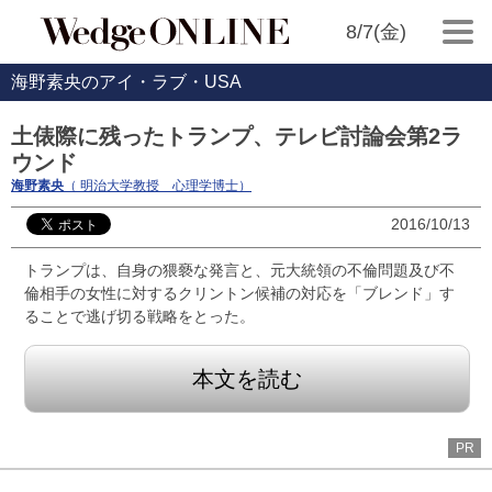
8/7(金)
海野素央のアイ・ラブ・USA
土俵際に残ったトランプ、テレビ討論会第2ラ
ウンド
海野素央
（ 明治大学教授 心理学博士）
2016/10/13
トランプは、自身の猥褻な発言と、元大統領の不倫問題及び不
倫相手の女性に対するクリントン候補の対応を「ブレンド」す
ることで逃げ切る戦略をとった。
本文を読む
PR