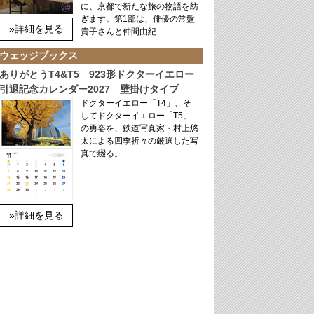
に、京都で新たな旅の物語を紡
ぎます。第1部は、俳優の常盤
»詳細を見る
貴子さんと仲間由紀…
ウェッジブックス
ありがとうT4&T5 923形ドクターイエロー
引退記念カレンダー2027 壁掛けタイプ
ドクターイエロー「T4」、そ
してドクターイエロー「T5」
の勇姿を、鉄道写真家・村上悠
太による四季折々の厳選した写
真で綴る。
»詳細を見る