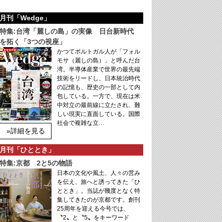
月刊「Wedge」
特集:台湾「麗しの島」の実像 日台新時代
を拓く「3つの視座」
かつてポルトガル人が「フォル
モサ（麗しの島）」と呼んだ台
湾。半導体産業で世界の最先端
技術をリードし、日本統治時代
の記憶も、歴史の一部として内
包している。一方で、現在は米
中対立の最前線に立たされ、難
しい現実に直面している。国際
社会で複雑な立…
»詳細を見る
月刊「ひととき」
特集:京都 2と5の物語
日本の文化や風土、人々の営み
を伝え、旅へと誘ってきた「ひ
ととき」。当誌が幾度となく特
集してきたのが京都です。創刊
25周年を迎える今号では、
〝2〟と〝5〟をキーワード