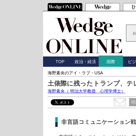
TOP
政治・経済
ビ
国際
海野素央のアイ・ラブ・USA
土俵際に残ったトランプ、テ
海野素央
（ 明治大学教授 心理学博士）
印
非言語コミュニケーション