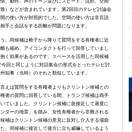
情、動作、声のトーン並びにスピード、沈黙、空間
致）などが含まれています。第2回目のテレビ討論会
空間の使い方が対照的でした。空間の使い方は非言語
、相手と会話をする距離が問題になります。
う。同候補は椅子から降りて質問をする有権者に近
距離も縮め、アイコンタクトを行って回答していまし
を抱く効果があるのです。スペースを活用した同候補
挙で今回と同じように対話集会の形式をとったテレビ討
ー州知事（当時）のそれと類似しています。
言えば質問をする有権者よりもクリントン候補との
有権者の質問に回答している間、トランプ候補は両手
歩いていました。クリントン候補に急接近して過度に
ェンダーの地雷」を踏み、女性有権者から非難される
プ候補はクリントン候補の意見に反対し介入する場面
した。同候補に接近して後方に立ち威嚇しているよう