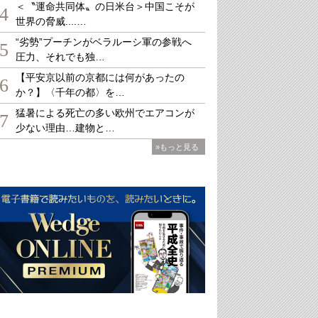
＜〝運命共同体〟の日米台＞中国こそが
4
世界の脅威....…
“劣勢”プーチンがベラルーシ軍の参戦へ
5
圧力、それでも独…
【平安京以前の京都には何があったの
6
か？】〈千年の都〉を…
猛暑による死亡の多い欧州でエアコンが
7
少ない理由…建物と…
»もっと見る