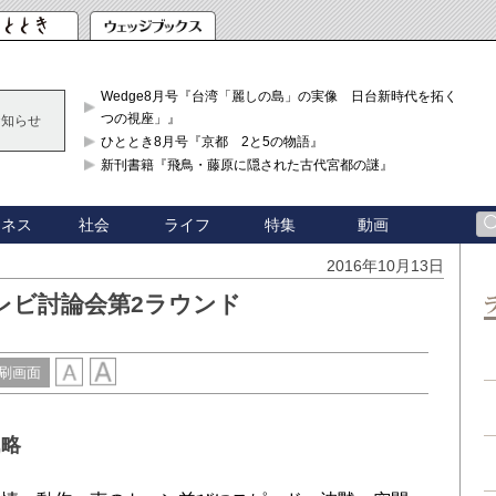
Wedge8月号『台湾「麗しの島」の実像 日台新時代を拓く「3
つの視座」』
お知らせ
ひととき8月号『京都 2と5の物語』
新刊書籍『飛鳥・藤原に隠された古代宮都の謎』
ジネス
社会
ライフ
特集
動画
2016年10月13日
レビ討論会第2ラウンド
刷画面
戦略