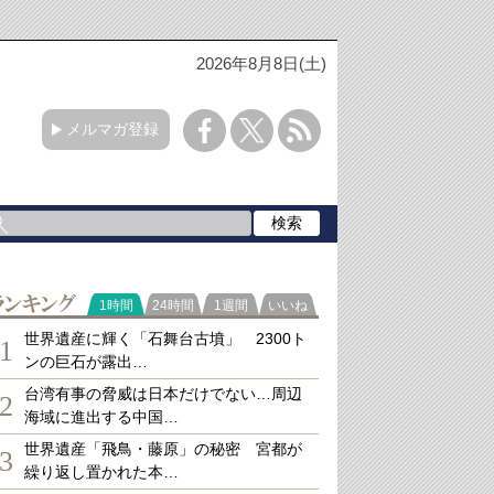
2026年8月8日(土)
メルマガ登録
ランキング
1時間
24時間
1週間
いいね
世界遺産に輝く「石舞台古墳」 2300ト
1
ンの巨石が露出…
台湾有事の脅威は日本だけでない…周辺
2
海域に進出する中国…
世界遺産「飛鳥・藤原」の秘密 宮都が
3
繰り返し置かれた本…