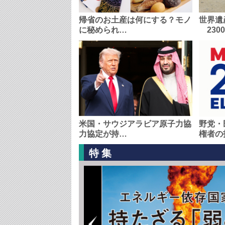
帰省のお土産は何にする？モノ
世界遺
に秘められ…
230
米国・サウジアラビア原子力協
野党・
力協定が持…
権者の
特集