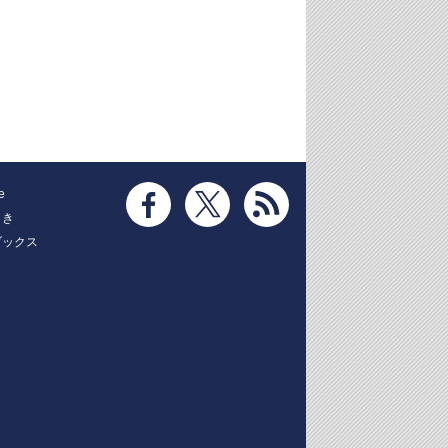
e
とき
ブックス