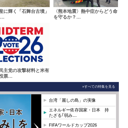
産に輝く「石舞台古墳」
〈熊本地震〉熱中症からどう命
0…
を守るか？…
民主党の攻撃材料と米有
投票…
»すべての特集を見る
台湾「麗しの島」の実像
エネルギー依存国家・日本 持
たざる｢弱み…
FIFAワールドカップ2026