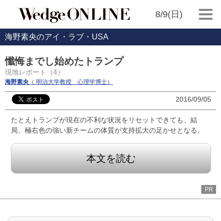
8/9(日)
海野素央のアイ・ラブ・USA
懺悔までし始めたトランプ
現地レポート（4）
海野素央
（ 明治大学教授 心理学博士）
2016/09/05
たとえトランプが現在の不利な状況をリセットできても、結
局、極右色の強い新チームの体質が支持拡大の足かせとなる。
本文を読む
PR