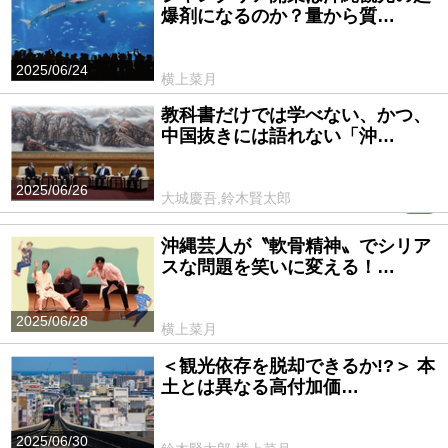
爆剤になるのか？量から質…
2025/06/24
横上菜月
教科書だけでは学べない、かつ、
中国抜きには語れない「沖…
2025/06/26
大城慶吾,鈴木賢太郎
PR
沖縄芸人が〝軟骨精神〟でシリア
スな問題を笑いに変える！…
2025/06/28
横上菜月
＜観光依存を脱却できるか!?＞ 本
土とは異なる高付加価…
2025/06/30