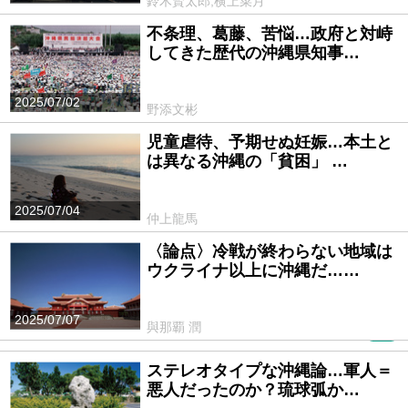
鈴木賢太郎,横上菜月
不条理、葛藤、苦悩…政府と対峙
してきた歴代の沖縄県知事…
2025/07/02
野添文彬
児童虐待、予期せぬ妊娠…本土と
は異なる沖縄の「貧困」 …
2025/07/04
仲上龍馬
〈論点〉冷戦が終わらない地域は
ウクライナ以上に沖縄だ……
2025/07/07
與那覇 潤
PR
ステレオタイプな沖縄論…軍人＝
悪人だったのか？琉球弧か…