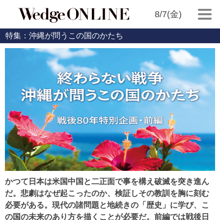
8/7(金)
特集：沖縄が問うこの国のかたち
かつて日本は米国中国と二正面で事を構え破滅を突き進ん
だ。悲劇はなぜ起こったのか、検証しその教訓を胸に刻む
必要がある。現代の諸問題と地続きの「歴史」に学び、こ
の国の未来のあり方を描くことが必要だ。前編では戦後日