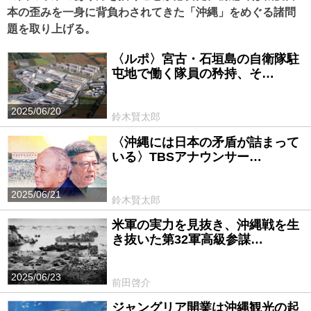
本の歪みを一身に背負わされてきた「沖縄」をめぐる諸問
題を取り上げる。
〈ルポ〉宮古・石垣島の自衛隊駐
屯地で働く隊員の矜持、そ…
2025/06/20
鈴木賢太郎
〈沖縄には日本の矛盾が詰まって
いる〉TBSアナウンサー…
2025/06/21
鈴木賢太郎
米軍の実力を見抜き、沖縄戦を生
き抜いた第32軍高級参謀…
2025/06/23
前田啓介
ジャングリア開業は沖縄観光の起