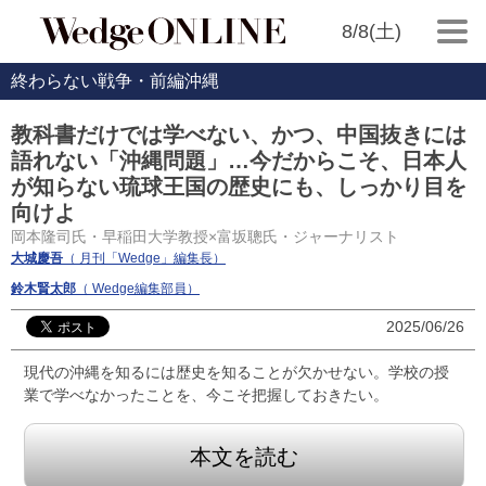
8/8(土)
終わらない戦争・前編沖縄
教科書だけでは学べない、かつ、中国抜きには
語れない「沖縄問題」…今だからこそ、日本人
が知らない琉球王国の歴史にも、しっかり目を
向けよ
岡本隆司氏・早稲田大学教授×富坂聰氏・ジャーナリスト
大城慶吾
（ 月刊「Wedge」編集長）
鈴木賢太郎
（ Wedge編集部員）
2025/06/26
現代の沖縄を知るには歴史を知ることが欠かせない。学校の授
業で学べなかったことを、今こそ把握しておきたい。
本文を読む