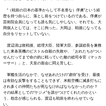
“（戦前の日本の基準からして不名誉な）俘虜”という経
歴を持つ自らに、落とし前をつけているのである。俘虜が
芸術院会員になっても誰も気にしやしない。それでも、大
岡個人としては、そこに拘った。大岡は、戦後になっても
自分をリセットしていない。
渡辺清は敗戦後、総理大臣、陸軍大臣、参謀総長を兼務
した東条英機のピストル自殺の失敗や、「おれたちがつい
せんだってまで命の的に戦っていた敵の総司令官（マッカ
ーサー）」と、天皇の面会に悶え苦しむ。
軍艦生活のなかで、なぜあれだけの“虐待”を受け、最後
は有効な反撃をすることもできず、米航空機に滅多打ちに
され多くの仲間たちが死ななければならなかったのか？
その結果としての“ケジメ”を誰がつけてくれたのかとい
う、怨念が感じられる。渡辺も戦前を終わらせていな
い。