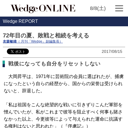
8/8(土)
Wedge REPORT
72年目の夏、敗戦と相続を考える
友森敏雄
（ 月刊「Wedge」副編集長）
2017/08/15
戦後になっても自分をリセットしない
大岡昇平は、1971年に芸術院の会員に選ばれたが、捕虜
になったという自らの経歴から、国からの栄誉は受けられ
ないと、辞退した。
「私は祖国をこんな絶望的な戦いに引きずりこんだ軍部を
憎んでいたが、私がこれまで彼等を阻止すべく何事も賭さ
なかった以上、今更彼等によって与えられた運命に抗議す
る権利はないと思われた」（『俘虜記』）