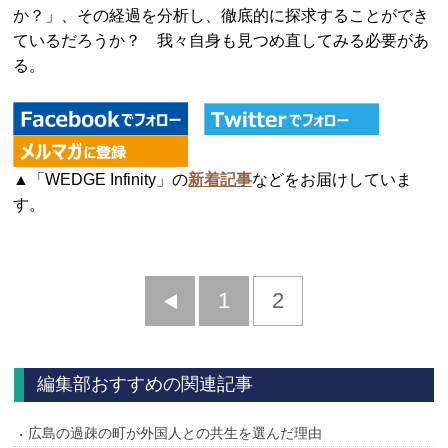
か？」、その経過を分析し、徹底的に探求することができ
ているだろうか？ 我々自身も見つめ直してみる必要があ
る。
▲「WEDGE Infinity」の
新着記事
などをお届けしていま
す。
前
1
2
へ
編集部おすすめの関連記事
広島の過疎の町が外国人との共生を選んだ理由