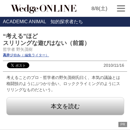
8/8(土)
ACADEMIC ANIMAL 知的探求者たち
“考える”ほど
スリリングな遊びはない（前篇）
哲学者 野矢茂樹
高井ジロル
（ 編集ライター）
2010/11/16
考えることのプロ・哲学者の野矢茂樹氏曰く、本気の議論とは
格闘技のようにぶつかり合い、ロッククライミングのようにス
リリングなものだという。
本文を読む
PR