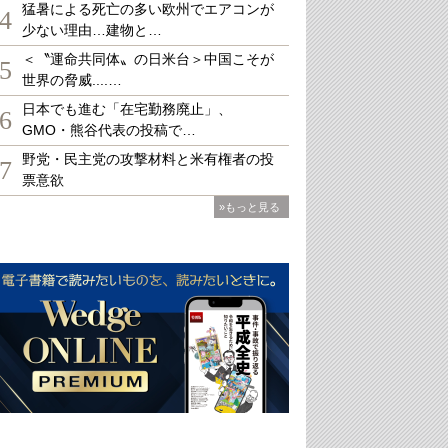
猛暑による死亡の多い欧州でエアコンが
4
少ない理由…建物と…
＜〝運命共同体〟の日米台＞中国こそが
5
世界の脅威....…
日本でも進む「在宅勤務廃止」、
6
GMO・熊谷代表の投稿で…
野党・民主党の攻撃材料と米有権者の投
7
票意欲
»もっと見る