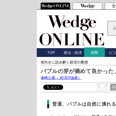
TOP
政治・経済
ビ
国際
前向きに読み解く経済の裏側
バブルの芽が摘めて良かった
塚崎公義
（ 経済評論家）
印
普通、バブルは自然に潰れ