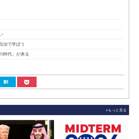
い
自治で学ぼう
の時代」が来る
»もっと見る