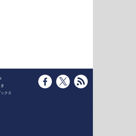
e
とき
ブックス