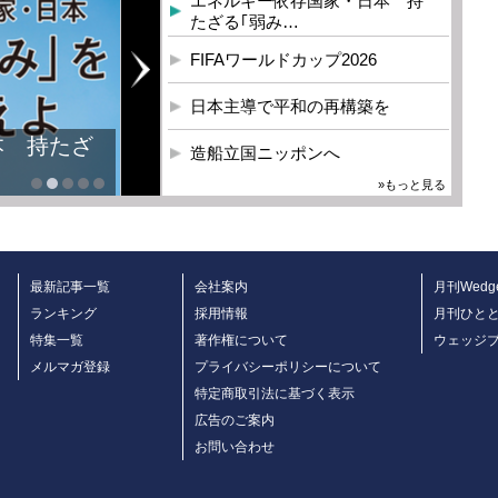
エネルギー依存国家・日本 持
たざる｢弱み…
FIFAワールドカップ2026
日本主導で平和の再構築を
本 持たざ
造船立国ニッポンへ
»もっと見る
最新記事一覧
会社案内
月刊Wedg
ランキング
採用情報
月刊ひと
特集一覧
著作権について
ウェッジ
メルマガ登録
プライバシーポリシーについて
特定商取引法に基づく表示
広告のご案内
お問い合わせ