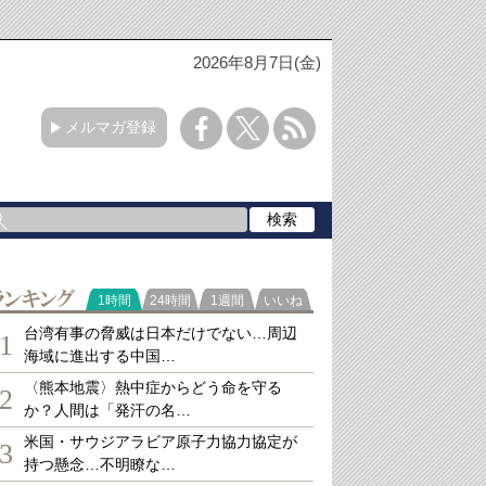
2026年8月7日(金)
メルマガ登録
ランキング
1時間
24時間
1週間
いいね
台湾有事の脅威は日本だけでない…周辺
1
海域に進出する中国…
〈熊本地震〉熱中症からどう命を守る
2
か？人間は「発汗の名…
米国・サウジアラビア原子力協力協定が
3
持つ懸念…不明瞭な…