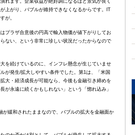
潰れます。企業収益が絶好調になるほど景気が良く
が上がり、バブルが維持できなくなるからです。IT
ですが。
はプラザ合意後の円高で輸入物価が値下がりしてお
ならない、という非常に珍しい状況だったからなので
大を続けているのに、インフレ懸念が生じていませ
ルが発生/拡大しやすい条件でした。第1は、「米国
気拡大・経済成長が可能なら、今後も金融引き締めを
成長が永遠に続くかもしれない」という「惚れ込み」
融が緩和されたままなので、バブルの拡大を金融面か
たのか否かは別として、バブルが発生して拡大する