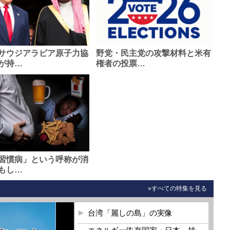
サウジアラビア原子力協
野党・民主党の攻撃材料と米有
が持…
権者の投票…
習慣病」という呼称が消
もし…
»すべての特集を見る
台湾「麗しの島」の実像