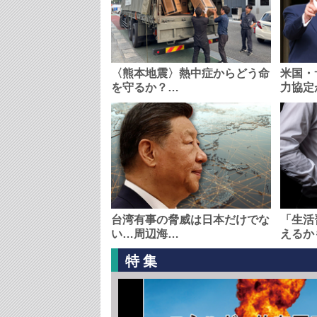
〈熊本地震〉熱中症からどう命
米国・
を守るか？…
力協定
台湾有事の脅威は日本だけでな
「生活
い…周辺海…
えるか
特集