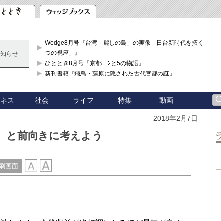
Wedge8月号『台湾「麗しの島」の実像 日台新時代を拓く「3
つの視座」』
お知らせ
ひととき8月号『京都 2と5の物語』
新刊書籍『飛鳥・藤原に隠された古代宮都の謎』
ジネス
社会
ライフ
特集
動画
2018年2月7日
、と前向きに考えよう
刷画面
る