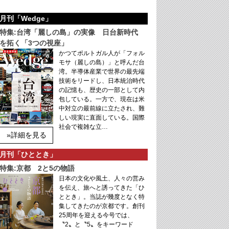
月刊「Wedge」
特集:台湾「麗しの島」の実像 日台新時代
を拓く「3つの視座」
かつてポルトガル人が「フォル
モサ（麗しの島）」と呼んだ台
湾。半導体産業で世界の最先端
技術をリードし、日本統治時代
の記憶も、歴史の一部として内
包している。一方で、現在は米
中対立の最前線に立たされ、難
しい現実に直面している。国際
社会で複雑な立…
»詳細を見る
月刊「ひととき」
特集:京都 2と5の物語
日本の文化や風土、人々の営み
を伝え、旅へと誘ってきた「ひ
ととき」。当誌が幾度となく特
集してきたのが京都です。創刊
25周年を迎える今号では、
〝2〟と〝5〟をキーワード