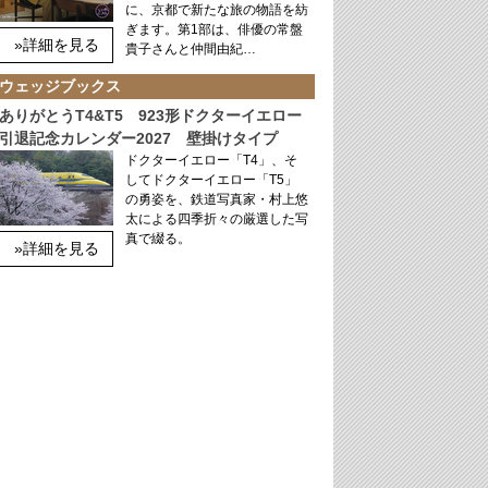
に、京都で新たな旅の物語を紡
ぎます。第1部は、俳優の常盤
»詳細を見る
貴子さんと仲間由紀…
ウェッジブックス
ありがとうT4&T5 923形ドクターイエロー
引退記念カレンダー2027 壁掛けタイプ
ドクターイエロー「T4」、そ
してドクターイエロー「T5」
の勇姿を、鉄道写真家・村上悠
太による四季折々の厳選した写
真で綴る。
»詳細を見る