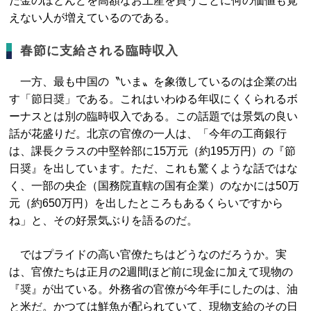
だ金のほとんどを高額なお土産を買うことに何の価値も覚
えない人が増えているのである。
春節に支給される臨時収入
一方、最も中国の〝いま〟を象徴しているのは企業の出
す「節日奨」である。これはいわゆる年収にくくられるボ
ーナスとは別の臨時収入である。この話題では景気の良い
話が花盛りだ。北京の官僚の一人は、「今年の工商銀行
は、課長クラスの中堅幹部に15万元（約195万円）の『節
日奨』を出しています。ただ、これも驚くような話ではな
く、一部の央企（国務院直轄の国有企業）のなかには50万
元（約650万円）を出したところもあるくらいですから
ね」と、その好景気ぶりを語るのだ。
ではプライドの高い官僚たちはどうなのだろうか。実
は、官僚たちは正月の2週間ほど前に現金に加えて現物の
『奨』が出ている。外務省の官僚が今年手にしたのは、油
と米だ。かつては鮮魚が配られていて、現物支給のその日