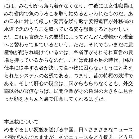
には、みな朝から落ち着かなくなり、午後には女性職員は
みな省内で魚のうろこを取り始めるといわれたものだ。あ
の日本に対して厳しい発言を繰り返す姜報道官が外務省の
水道で魚のうろこを取っている姿を想像するとおかしい
が、これも官僚たちの要望によってどんどん現物から現金
へと替わってきているという。ただ、それでもいまだに農
産物が配られ続けているのは、各省庁がそれぞれ直営の農
場を持っているからなのだ。これは食糧不足の時代、国の
仕事に従事する者が決して食べ物に困らないようにと考え
られたシステムの名残である。つまり、昔の特権の残滓で
ある。そして肝心の現金は、国からもらわなくとも、外交
部以外の官僚ならば、民間企業がその権限の大きさに見合
った額をきちんと裏で用意してくれるはずだ。
本連載について
めまぐるしい変貌を遂げる中国。日々さまざまなニュース
が飛び込んできますが、そのニュースをどう捉え、どう見