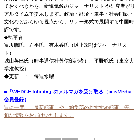
ておくべきかを、新進気鋭のジャーナリスト や研究者がリ
アルタイムで提示します。政治・経済・軍事・社会問題・
文化などあらゆる視点から、リレー形式で展開する中国時
評です。
◆執筆者
富坂聰氏、石平氏、有本香氏（以上3名はジャーナリス
ト）
城山英巳氏（時事通信社外信部記者）、平野聡氏（東京大
学准教授）
◆更新 ： 毎週水曜
■
「WEDGE Infinity」のメルマガを受け取る（＝isMedia
会員登録）
週に一度、「最新記事」や「編集部のおすすめ記事」等、
旬な情報をお届けいたします。