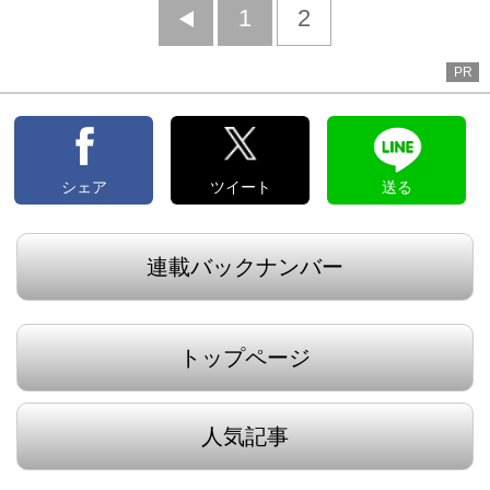
前
1
2
へ
PR
シェア
ツイート
送る
連載バックナンバー
トップページ
人気記事