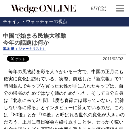
8/7(金)
チャイナ・ウォッチャーの視点
中国で始まる民族大移動
今年の話題は何か
富坂 聰
（ ジャーナリスト）
2011/02/02
毎年の風物詩を彩る人々がいる一方で、中国の正月にも
確実に変化は訪れている。実際、前述した『新京報』で11
時間並んでキップを買った女性が手に入れたキップは、自
分の帰省のためではなく姉のためだった。そして自分自身
は「北京に来て2年間、1度も春節には帰っていない。混雑
しない春に帰る」とインタビューに答えているのだ。これ
は「80後」とか「90後」と呼ばれる世代の変化が大きいの
だろう。正月に毎日宴会を繰り返すことや、せっかく稼い