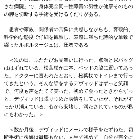
さな病院」で、身体完全同一性障害の男性が健康そのもの
の脚を切断する手術を受けるくだりがある。
患者や家族、関係者の苦悩に共感しながらも、客観的、
科学的な態度で仔細を観察し、哀感に満ちた詩的な筆致で
綴ったルポルタージュは、圧巻である。
＜次の日、ふたたびお見舞いに行った。点滴と尿バッグ
ははずれている。松葉杖が二本、ベッドの脇に置いてあっ
た。ドクターに言われたとおり、松葉杖でトイレまで行っ
てきたという。そんな話をするデヴィッドはずっと笑顔
で、何度も声をたてて笑った。初めて会ったときからずっ
と、デヴィッドは張りつめた表情をしていたが、それがす
っかり消えている。心から安堵し、満たされているのが私
にもわかった。＞
＜数か月後、デヴィッドにメールで様子をたずねた。切
断手術に後悔は微塵もない。人生で初めて、自分が完全に