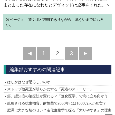
まとまった存在になれたとデヴィッドは返事をくれた。＞
次ページ » 「驚くほど強靭でありながら、危ういまでにもろ
い」
前
1
2
3
次
へ
へ
編集部おすすめの関連記事
はしかはなぜ恐ろしいのか
米トップ検死医が明らかにする「死者のストーリー」
癌、認知症の治療法が変わる？「進化医学」で病に立ち向かう
乱用される抗生物質、耐性菌で2050年には1000万人が死亡？
肥満は大きな脳のせい？進化生物学で探る「太りやすさ」の理由