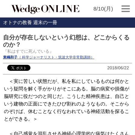
8/10(月)
オトナの教養 週末の一冊
自分が存在しないという幻想は、どこからくる
のか？
『私はすでに死んでいる』
東嶋和子
（ 科学ジャーナリスト・筑波大学非常勤講師）
2018/06/22
＜実に苦しい状態だが、私を私にしているものは何かと
いう疑問を解く手がかりがそこにある。脳の病変や損傷が
脳研究に役だつのと同じだ。こうした精神疾患は、自己と
いう建物の正面にできたひび割れのようなもの。そこから
のぞけば、休むことなく行なわれている神経活動を探るこ
とができる。＞
＜自己感覚を混乱させる神経心理学的な病気はたくさん