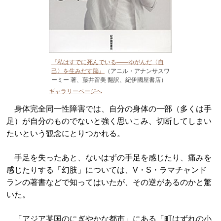
『私はすでに死んでいる――ゆがんだ〈自
己〉を生みだす脳』
（アニル・アナンサスワ
ーミー 著、藤井留美 翻訳、紀伊國屋書店）
ギャラリーページへ
身体完全同一性障害では、自分の身体の一部（多くは手
足）が自分のものでないと強く思いこみ、切断してしまい
たいという観念にとりつかれる。
手足を失ったあと、ないはずの手足を感じたり、痛みを
感じたりする「幻肢」については、V・S・ラマチャンド
ランの著書などで知ってはいたが、その逆があるのかと驚
いた。
「アジア某国のにぎやかな都市」にある「町はずれの小