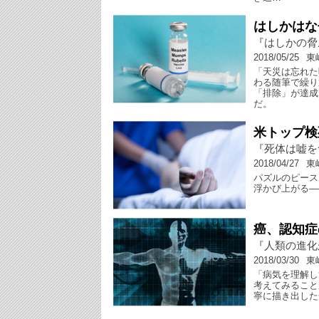
はしかはな
『はしかの脅
2018/05/25
東
「天災は忘れた
わる随筆で繰り
「排除」が達成
だ。
米トップ検
『死体は嘘を
2018/04/27
東
パズルのピース
浮かび上がる―
癌、認知症
『人類の進化
2018/03/30
東
「病気を理解し
考えてみること
寧に描き出した