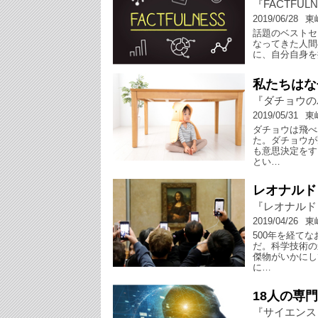
『FACTFUL
2019/06/28
東
話題のベストセ
なってきた人間
に、自分自身を
私たちはな
『ダチョウの
2019/05/31
東
ダチョウは飛べ
た。ダチョウが
も意思決定をす
とい…
レオナルド
『レオナルド
2019/04/26
東
500年を経て
だ。科学技術の
傑物がいかにし
に…
18人の専
『サイエンス