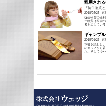
乱用される
『抗生物質と
2018/02/23
東
抗生物質の過剰
生物質は医学の
者を出している
ギャンブル
2018/01/26
東
本書を読むと、
のカジノから香
だ。そして今や
‹Copyright © 1997-2026 Wedge All Rights Reserved.›