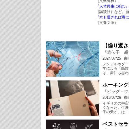
（文藝春秋）、
『人体再生に挑む
（講談社）など。
『水も過ぎれば毒に
（文春文庫）
【繰り返さ
『遺伝子 親
2024/07/25
東
メンデルやダー
学による「民族
は、夢にも思わ
ホーキング
『ビッグ・ク
2019/07/26
東
イギリスの宇宙
くなった。生涯
子の天才」は、
ベストセラ