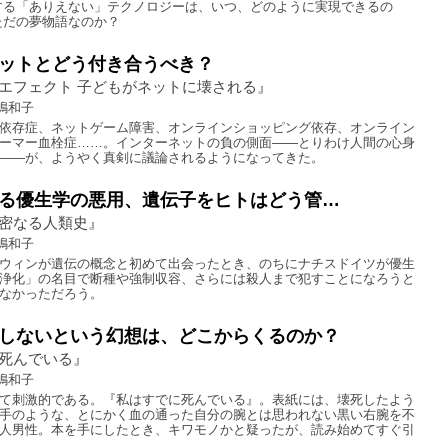
する「ありえない」テクノロジーは、いつ、どのように実現できるの
ただの夢物語なのか？
ットとどう付き合うべき？
エフェクト 子どもがネットに壊される』
嶋和子
依存症、ネットゲーム障害、オンラインショッピング依存、オンライン
ーマー血栓症……。インターネットの負の側面――とりわけ人間の心身
――が、ようやく真剣に議論されるようになってきた。
る優生学の悪用、遺伝子をヒトはどう管…
密なる人類史』
嶋和子
ウィンが遺伝の概念と初めて出会ったとき、のちにナチスドイツが優生
浄化」の名目で断種や強制収容、さらには殺人まで犯すことになろうと
なかっただろう。
しないという幻想は、どこからくるのか？
死んでいる』
嶋和子
て刺激的である。『私はすでに死んでいる』。表紙には、壊死したよう
手のような、とにかく血の通った自分の腕とは思われない黒い右腕を不
人男性。本を手にしたとき、キワモノかと疑ったが、読み始めてすぐ引