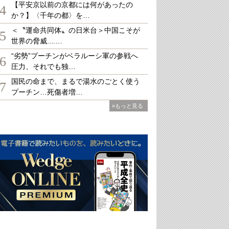
【平安京以前の京都には何があったの
4
か？】〈千年の都〉を…
＜〝運命共同体〟の日米台＞中国こそが
5
世界の脅威....…
“劣勢”プーチンがベラルーシ軍の参戦へ
6
圧力、それでも独…
国民の命まで、まるで湯水のごとく使う
7
プーチン…死傷者増…
»もっと見る