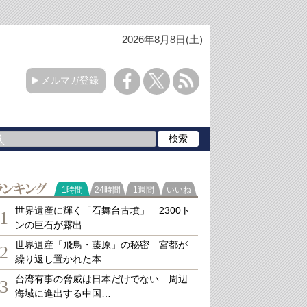
2026年8月8日(土)
メルマガ登録
ランキング
1時間
24時間
1週間
いいね
世界遺産に輝く「石舞台古墳」 2300ト
1
ンの巨石が露出…
世界遺産「飛鳥・藤原」の秘密 宮都が
2
繰り返し置かれた本…
台湾有事の脅威は日本だけでない…周辺
3
海域に進出する中国…