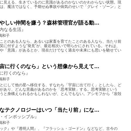
に見える、生きているのに意識があるのかないのかわからない状態。現
は、魔法ではなく、予期せぬ事故や病気のせいで「グレイ・ゾーン」と
やしい仲間を嫌う？森林管理官が語る動…
内なる生活』
嶋和子
ことのある人なら、あるいは家畜を育てたことのある人なら、当たり前
笑に付すような”発見”が、最近相次いで明らかにされている。それは、
や「意識」があるとか、現在だけでなく過去や未来にも思いを馳せてい
宙に行くのなら」という想像から見えて…
に行くのなら』
嶋和子
とにして他の星へ移住する、すなわち「宇宙に出て行く」としたら、ど
があり、どんな意義があるのかを「思考実験」する。思考実験という
うと身構えられるかもしれないが、とんでもない。アシモフから『攻殻
なテクノロジーはいつ「当たり前」にな…
・インポッシブル』
嶋和子
ック』や『透明人間』、『フラッシュ・ゴードン』などなど、古今の