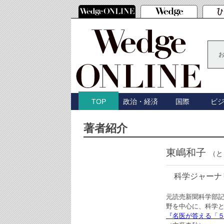
政治・経済
国際
ビ
TOP
著者紹介
東嶋和子
（と
科学ジャーナ
元読売新聞科学部
野を中心に、科学
『名医が答える「