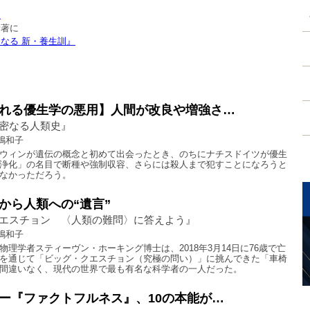
』
新著に
なる 新・養生訓』
れる優生学の悪用】人間が改良や増強さ…
密なる人類史』
嶋和子
ウィンが遺伝の概念と初めて出会ったとき、のちにナチスドイツが優生
浄化」の名目で断種や強制収容、さらには殺人まで犯すことになろうと
なかっただろう。
から人類への“遺言”
エスチョン 〈人類の難問〉に答えよう』
嶋和子
物理学者スティーヴン・ホーキング博士は、2018年3月14日に76歳で亡
を通じて「ビッグ・クエスチョン（究極の問い）」に挑んできた「車椅
間違いなく、現代の世界で最も有名な科学者の一人だった。
ー『ファクトフルネス』、10の本能が…