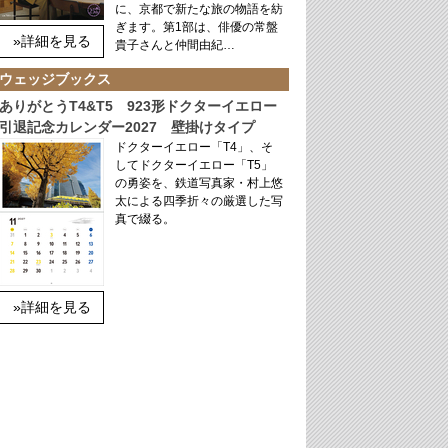
に、京都で新たな旅の物語を紡
ぎます。第1部は、俳優の常盤
»詳細を見る
貴子さんと仲間由紀…
ウェッジブックス
ありがとうT4&T5 923形ドクターイエロー
引退記念カレンダー2027 壁掛けタイプ
ドクターイエロー「T4」、そ
してドクターイエロー「T5」
の勇姿を、鉄道写真家・村上悠
太による四季折々の厳選した写
真で綴る。
»詳細を見る