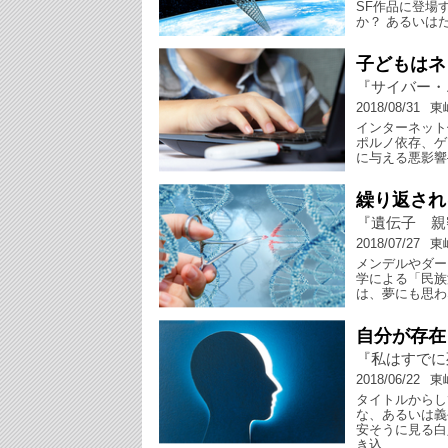
SF作品に登場
か？ あるいは
子どもはネ
『サイバー・
2018/08/31
東
インターネット
ポルノ依存、ゲ
に与える悪影響
繰り返され
『遺伝子 親
2018/07/27
東
メンデルやダー
学による「民族
は、夢にも思わ
自分が存在
『私はすでに
2018/06/22
東
タイトルからし
な、あるいは義
安そうに見る白
き込…