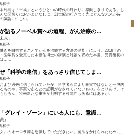
嶋和子
本列島は「平成」というひとつの時代の終わりに感慨しきりである。し
んな区切りにおかまいなしに、21世紀の行きつく先にどんな未来が待
の議論に忙しい。
が語るノーベル賞への道程、がん治療の…
未来』
嶋和子
働きを阻害することでがんを治療する方法の発見」により、2018年の
・医学賞を受賞した本庶佑博士の講演と対談を収めた本書。受賞後初の
は……
ぜ「科学の迷信」をあっさり信じてしま…
嶋和子
および過去に信じられていたが、科学者らにより事実ではないと一般的
るものや、事実であるとの証明がなされていないもの」をとりあげ、そ
もちろん、将来新たな事実が判明する可能性もあるにはあるが。
「グレイ・ゾーン」にいる人にも、意識…
識』
嶋和子
女』のオーロラ姫を想像していただきたい。魔法をかけられたために、