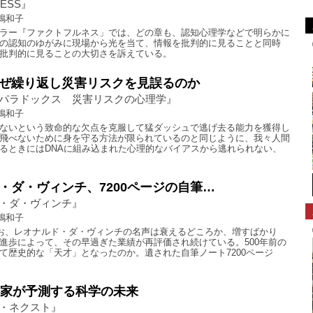
NESS』
嶋和子
ラー『ファクトフルネス」では、どの章も、認知心理学などで明らかに
の認知のゆがみに現場から光を当て、情報を批判的に見ることと同時
批判的に見ることの大切さを訴えている。
ぜ繰り返し災害リスクを見誤るのか
パラドックス 災害リスクの心理学』
嶋和子
ないという致命的な欠点を克服して猛ダッシュで逃げ去る能力を獲得し
飛べないために身を守る方法が限られているのと同じように、我々人間
るときにはDNAに組み込まれた心理的なバイアスから逃れられない、
・ダ・ヴィンチ、7200ページの自筆…
・ダ・ヴィンチ』
嶋和子
なお、レオナルド・ダ・ヴィンチの名声は衰えるどころか、増すばかり
進歩によって、その早過ぎた業績が再評価され続けている。500年前の
て歴史的な「天才」となったのか。遺された自筆ノート7200ページ
門家が予測する科学の未来
・ネクスト』