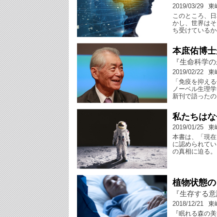
2019/03/29
東
このところ、日
かし、世界はそ
ち受けているか
本庶佑博士
『生命科学の
2019/02/22
東
「免疫を抑える
ノーベル生理学
新刊で語ったの
私たちはな
2019/01/25
東
本書は、「現在
に認められてい
の真相に迫る。
植物状態の
『生存する意
2018/12/21
東
『眠れる森の美