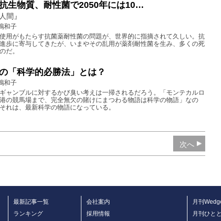
抗生物質、耐性菌で2050年には10…
人間』
嶋和子
使用がもたらす抗菌薬耐性菌の問題が、世界的に指摘されて久しい。抗
進歩に寄与してきたが、いまやその乱用が薬剤耐性菌を生み、多くの死
のだ。
の「科学的必勝法」とは？
嶋和子
ギャンブルに対するかび臭い考えは一掃されるだろう。「モンテカルロ
港の競馬場まで、完全無欠の賭けにまつわる物語は科学の物語」なの
それは、最新科学の物語になっている。
次へ
最新記事一覧
会社案内
月刊Wedg
ランキング
採用情報
月刊ひと