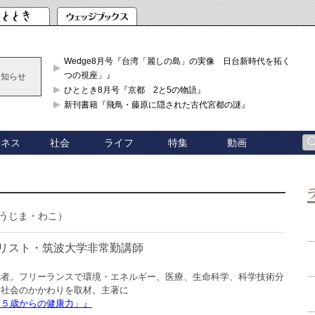
Wedge8月号『台湾「麗しの島」の実像 日台新時代を拓く「3
つの視座」』
お知らせ
ひととき8月号『京都 2と5の物語』
新刊書籍『飛鳥・藤原に隠された古代宮都の謎』
ジネス
社会
ライフ
特集
動画
うじま・わこ）
リスト・筑波大学非常勤講師
記者。フリーランスで環境・エネルギー、医療、生命科学、科学技術分
と社会のかかわりを取材。主著に
５５歳からの健康力」』