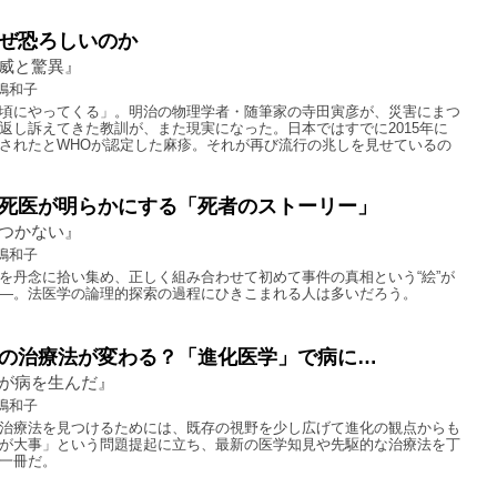
ぜ恐ろしいのか
威と驚異』
嶋和子
頃にやってくる」。明治の物理学者・随筆家の寺田寅彦が、災害にまつ
返し訴えてきた教訓が、また現実になった。日本ではすでに2015年に
されたとWHOが認定した麻疹。それが再び流行の兆しを見せているの
死医が明らかにする「死者のストーリー」
つかない』
嶋和子
を丹念に拾い集め、正しく組み合わせて初めて事件の真相という“絵”が
―。法医学の論理的探索の過程にひきこまれる人は多いだろう。
の治療法が変わる？「進化医学」で病に…
が病を生んだ』
嶋和子
治療法を見つけるためには、既存の視野を少し広げて進化の観点からも
が大事」という問題提起に立ち、最新の医学知見や先駆的な治療法を丁
一冊だ。