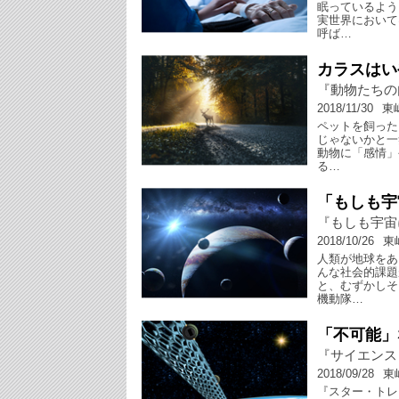
眠っているよう
実世界において
呼ば…
カラスはい
『動物たちの
2018/11/30
東
ペットを飼った
じゃないかと一
動物に「感情」
る…
「もしも宇
『もしも宇宙
2018/10/26
東
人類が地球をあ
んな社会的課題
と、むずかしそ
機動隊…
「不可能」
『サイエンス
2018/09/28
東
『スター・トレ