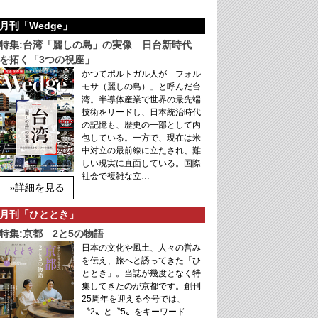
月刊「Wedge」
特集:台湾「麗しの島」の実像 日台新時代
を拓く「3つの視座」
かつてポルトガル人が「フォル
モサ（麗しの島）」と呼んだ台
湾。半導体産業で世界の最先端
技術をリードし、日本統治時代
の記憶も、歴史の一部として内
包している。一方で、現在は米
中対立の最前線に立たされ、難
しい現実に直面している。国際
社会で複雑な立…
»詳細を見る
月刊「ひととき」
特集:京都 2と5の物語
日本の文化や風土、人々の営み
を伝え、旅へと誘ってきた「ひ
ととき」。当誌が幾度となく特
集してきたのが京都です。創刊
25周年を迎える今号では、
〝2〟と〝5〟をキーワード