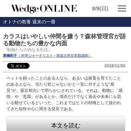
8/9(日)
オトナの教養 週末の一冊
カラスはいやしい仲間を嫌う？森林管理官が語
る動物たちの豊かな内面
『動物たちの内なる生活』
東嶋和子
（ 科学ジャーナリスト・筑波大学非常勤講師）
2018/11/30
ペットを飼ったことのある人なら、あるいは家畜を育てたこと
のある人なら、当たり前じゃないかと一笑に付すような”発
見”が、最近相次いで明らかにされている。それは、動物に「感
情」や「意識」があるとか、現在だけでなく過去や未来にも思
いを馳せているといった、これまではヒトの特権として扱われ
てきた知性や心に関する発見である。
本文を読む