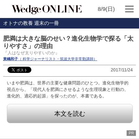
8/9(日)
オトナの教養 週末の一冊
肥満は大きな脳のせい？進化生物学で探る「太
りやすさ」の理由
『人はなぜ太りやすいのか』
東嶋和子
（ 科学ジャーナリスト・筑波大学非常勤講師）
2017/11/24
いまや肥満は、世界の主要な健康問題のひとつ。進化生物学的
視点から、「現代人を肥満にさせるような生理現象と行動の、
進化的、適応的起源」を探ったのが、本書である。
本文を読む
PR