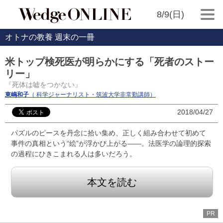
8/9(日)
オトナの教養 週末の一冊
米トップ検死医が明らかにする「死者のストー
リー」
『死体は嘘をつかない』
東嶋和子
（ 科学ジャーナリスト・筑波大学非常勤講師）
2018/04/27
パズルのピースを丹念に拾い集め、正しく組み合わせて初めて
事件の真相という“絵”が浮かび上がる――。法医学の論理的探索
の過程にひきこまれる人は多いだろう。
本文を読む
PR