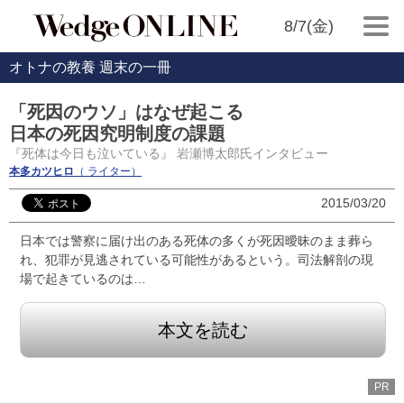
8/7(金)
オトナの教養 週末の一冊
「死因のウソ」はなぜ起こる
日本の死因究明制度の課題
『死体は今日も泣いている』 岩瀬博太郎氏インタビュー
本多カツヒロ
（ ライター）
2015/03/20
日本では警察に届け出のある死体の多くが死因曖昧のまま葬ら
れ、犯罪が見逃されている可能性があるという。司法解剖の現
場で起きているのは…
本文を読む
PR