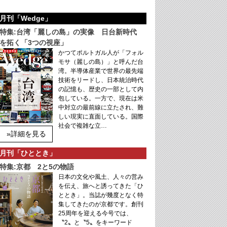
月刊「Wedge」
特集:台湾「麗しの島」の実像 日台新時代
を拓く「3つの視座」
かつてポルトガル人が「フォル
モサ（麗しの島）」と呼んだ台
湾。半導体産業で世界の最先端
技術をリードし、日本統治時代
の記憶も、歴史の一部として内
包している。一方で、現在は米
中対立の最前線に立たされ、難
しい現実に直面している。国際
社会で複雑な立…
»詳細を見る
月刊「ひととき」
特集:京都 2と5の物語
日本の文化や風土、人々の営み
を伝え、旅へと誘ってきた「ひ
ととき」。当誌が幾度となく特
集してきたのが京都です。創刊
25周年を迎える今号では、
〝2〟と〝5〟をキーワード