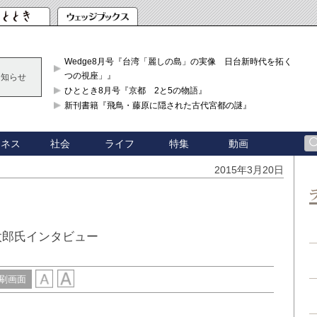
Wedge8月号『台湾「麗しの島」の実像 日台新時代を拓く「3
つの視座」』
お知らせ
ひととき8月号『京都 2と5の物語』
新刊書籍『飛鳥・藤原に隠された古代宮都の謎』
ジネス
社会
ライフ
特集
動画
2015年3月20日
太郎氏インタビュー
刷画面