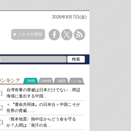
2026年8月7日(金)
メルマガ登録
ランキング
1時間
24時間
1週間
いいね
台湾有事の脅威は日本だけでない…周辺
1
海域に進出する中国…
＜〝運命共同体〟の日米台＞中国こそが
2
世界の脅威....…
〈熊本地震〉熱中症からどう命を守る
3
か？人間は「発汗の名…