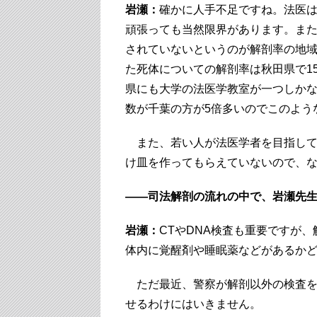
岩瀬：
確かに人手不足ですね。法医は
頑張っても当然限界があります。ま
されていないというのが解剖率の地
た死体についての解剖率は秋田県で1
県にも大学の法医学教室が一つしか
数が千葉の方が5倍多いのでこのよう
また、若い人が法医学者を目指して
け皿を作ってもらえていないので、
――司法解剖の流れの中で、岩瀬先生
岩瀬：
CTやDNA検査も重要ですが
体内に覚醒剤や睡眠薬などがあるか
ただ最近、警察が解剖以外の検査を
せるわけにはいきません。