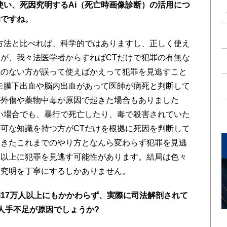
使い、死因究明するAi（死亡時画像診断）の活用につ
的ですね。
方法と比べれば、科学的ではありますし、正しく使え
が、我々法医学者からすればCTだけで犯罪の有無な
識のない方が誤って使えばかえって犯罪を見逃すこと
モ膜下出血や脳内出血があって医師が病死と判断して
が外傷や薬物中毒が原因で起きた場合もありました
い場合でも、暴行で死亡したり、毒で殺害されていた
可な知識を持つ方がCTだけを根拠に死因を判断して
てきたこれまでのやり方となんら変わらず犯罪を見逃
れ以上に犯罪を見逃す可能性があります。結局は色々
因究明を丁寧にするしかありません。
17万人以上にもかかわらず、実際に司法解剖されて
人手不足が原因でしょうか?