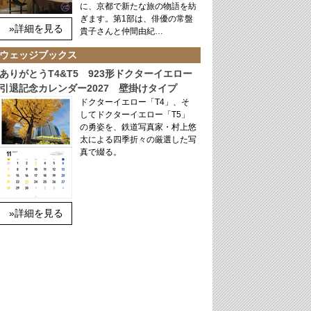
に、京都で新たな旅の物語を紡
ぎます。第1部は、俳優の常盤
»詳細を見る
貴子さんと仲間由紀…
ウェッジブックス
ありがとうT4&T5 923形ドクターイエロー
引退記念カレンダー2027 壁掛けタイプ
ドクターイエロー「T4」、そ
してドクターイエロー「T5」
の勇姿を、鉄道写真家・村上悠
太による四季折々の厳選した写
真で綴る。
»詳細を見る