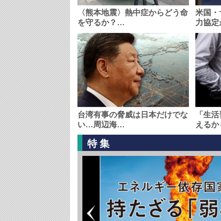
〈熊本地震〉熱中症からどう命
米国・
を守るか？…
力協定
台湾有事の脅威は日本だけでな
「生活
い…周辺海…
えるか
特集