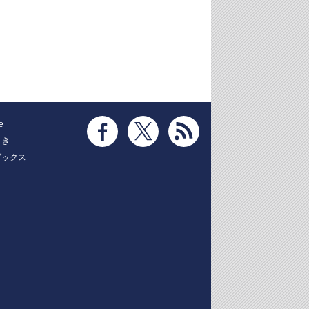
e
とき
ブックス