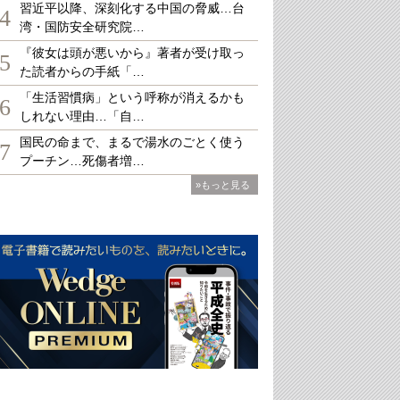
習近平以降、深刻化する中国の脅威…台
4
湾・国防安全研究院…
『彼女は頭が悪いから』著者が受け取っ
5
た読者からの手紙「…
「生活習慣病」という呼称が消えるかも
6
しれない理由…「自…
国民の命まで、まるで湯水のごとく使う
7
プーチン…死傷者増…
»もっと見る