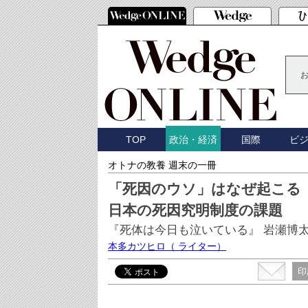
TOP
国際
ビ
政治・経済
オトナの教養 週末の一冊
「死因のウソ」はなぜ起こる
日本の死因究明制度の課題
『死体は今日も泣いている』 岩瀬博
本多カツヒロ
（ ライター）
印