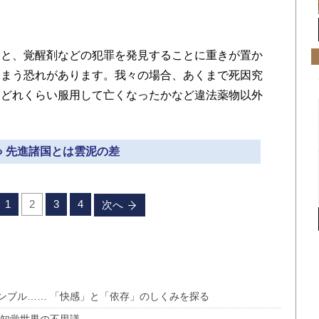
ると、覚醒剤などの犯罪を発見することに重きが置か
しまう恐れがあります。我々の場合、あくまで死因究
をどれくらい服用して亡くなったかなど違法薬物以外
» 先進諸国とは雲泥の差
1
2
3
4
次へ
ンブル…… 「快感」と「依存」のしくみを探る