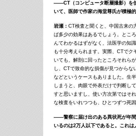
――CT（コンピュータ断層撮影）を
いて、医師で作家の海堂尊氏が積極
岩瀬：
CT検査と聞くと、中国古来の
ば多少の効果はあるでしょう。ところ
んてわかるはずがなく、法医学の知
も十分考えられます。実際、CTでク
いても、解剖に回ったところそれら
し、CTで致命的な損傷が見つからな
などというケースもありました。生半
しまうと、肉眼で外表だけで判断し
すと思いますし、使い方次第ではそ
な検査をいれつつも、ひとつずつ死
――警察に届け出のある異状死が年間
いるのは2万人以下であると。これは