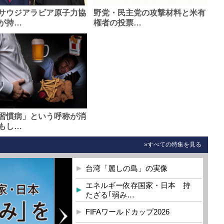
サウジアラビア原子力協
野党・民主党の攻撃材料と米有
が持…
権者の投票…
習慣病」という呼称が消
もし…
»すべての特集を見る
台湾「麗しの島」の実像
エネルギー依存国家・日本 持
たざる｢弱み…
FIFAワールドカップ2026