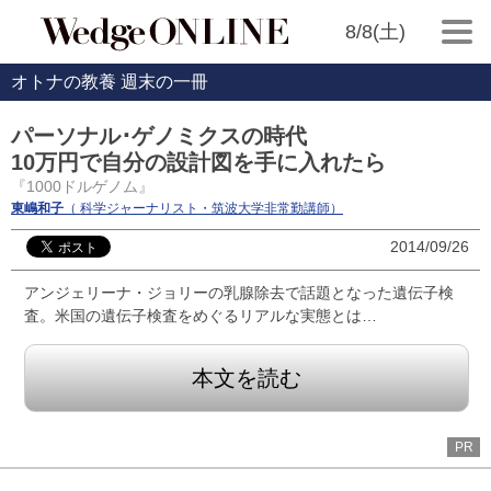
8/8(土)
オトナの教養 週末の一冊
パーソナル･ゲノミクスの時代
10万円で自分の設計図を手に入れたら
『1000ドルゲノム』
東嶋和子
（ 科学ジャーナリスト・筑波大学非常勤講師）
2014/09/26
アンジェリーナ・ジョリーの乳腺除去で話題となった遺伝子検
査。米国の遺伝子検査をめぐるリアルな実態とは…
本文を読む
PR