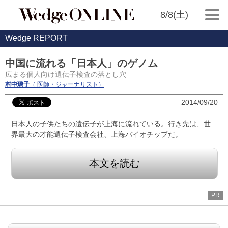
8/8(土)
Wedge REPORT
中国に流れる「日本人」のゲノム
広まる個人向け遺伝子検査の落とし穴
村中璃子
（ 医師・ジャーナリスト）
2014/09/20
日本人の子供たちの遺伝子が上海に流れている。行き先は、世
界最大の才能遺伝子検査会社、上海バイオチップだ。
本文を読む
PR